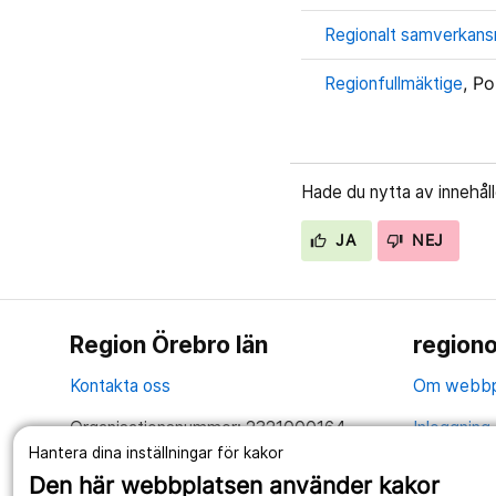
Regionalt samverkans
Regionfullmäktige
, Po
Hade du nytta av innehål
JA
NEJ
Region Örebro län
regiono
Kontakta oss
Om webbp
Organisationsnummer: 2321000164
Inloggning 
Hantera dina inställningar för kakor
Tillsammans skapar vi ett bättre liv
Hantering 
Den här webbplatsen använder kakor