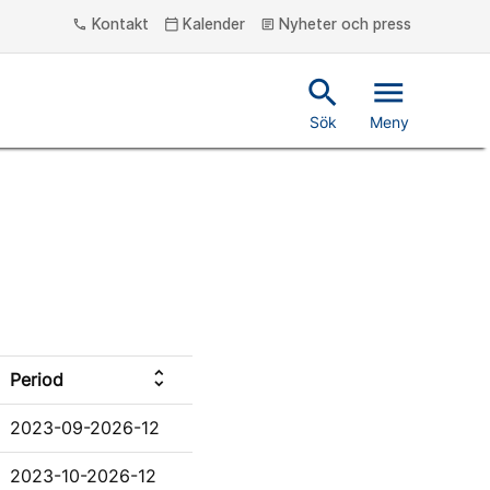
Kontakt
Kalender
Nyheter och press
phone
calendar_today
article
search
menu
Sök
Meny
unfold_more
Period
2023-09-2026-12
2023-10-2026-12