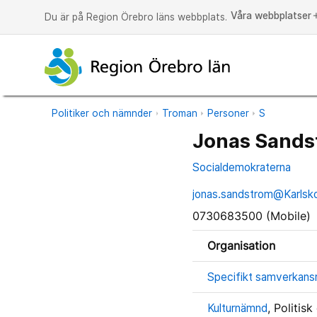
Våra webbplatser
a
Du är på Region Örebro läns webbplats.
Politiker och nämnder
Troman
Personer
S
Jonas Sands
Socialdemokraterna
jonas.sandstrom@Karlsk
0730683500 (Mobile)
Organisation
Specifikt samverkansr
Kulturnämnd
, Politis