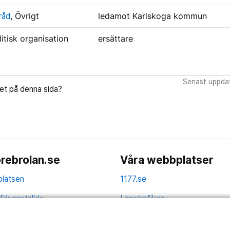
råd
, Övrigt
ledamot Karlskoga kommun
litisk organisation
ersättare
Senast uppdat
let på denna sida?
rebrolan.se
Våra webbplatser
latsen
1177.se
för anställda
Länstrafiken
av personuppgifter
Vårdgivare