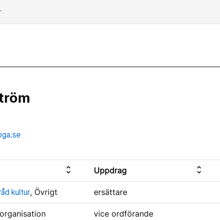
dd
tröm
oga.se
unfold_more
unfold_more
Uppdrag
åd kultur
, Övrigt
ersättare
k organisation
vice ordförande