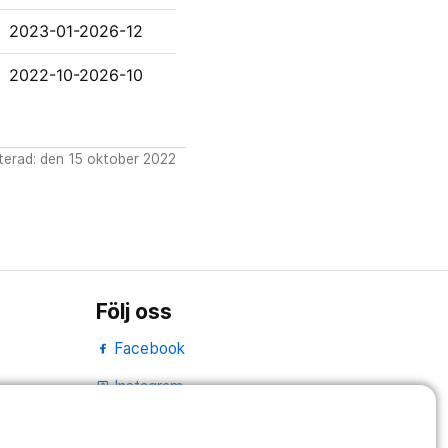
2023-01-2026-12
2022-10-2026-10
erad: den 15 oktober 2022
Följ oss
Facebook
Instagram
portrait
LinkedIn
work_outline