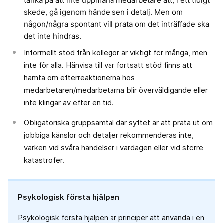
tänka på att inte uppmana medarbetare att, i ett tidigt
skede, gå igenom händelsen i detalj. Men om
någon/några spontant vill prata om det inträffade ska
det inte hindras.
Informellt stöd från kollegor är viktigt för många, men
inte för alla. Hänvisa till var fortsatt stöd finns att
hämta om efterreaktionerna hos
medarbetaren/medarbetarna blir överväldigande eller
inte klingar av efter en tid.
Obligatoriska gruppsamtal där syftet är att prata ut om
jobbiga känslor och detaljer rekommenderas inte,
varken vid svåra händelser i vardagen eller vid större
katastrofer.
Psykologisk första hjälpen
Psykologisk första hjälpen är principer att använda i en