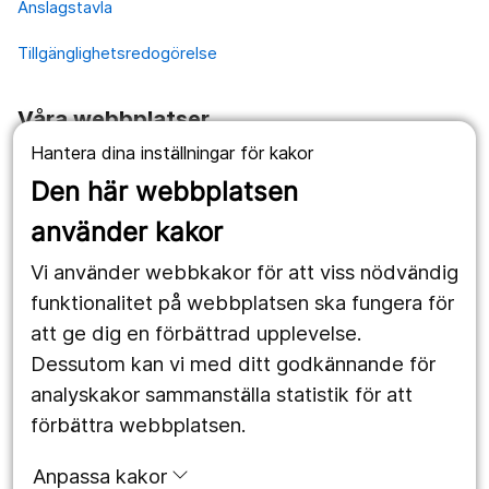
Anslagstavla
Tillgänglighetsredogörelse
Våra webbplatser
Hantera dina inställningar för kakor
1177.se
Den här webbplatsen
Länstrafiken
använder kakor
Vårdgivare
Vi använder webbkakor för att viss nödvändig
Utveckling
funktionalitet på webbplatsen ska fungera för
att ge dig en förbättrad upplevelse.
Dessutom kan vi med ditt godkännande för
Följ oss
analyskakor sammanställa statistik för att
Facebook
förbättra webbplatsen.
Instagram
portrait
Anpassa kakor