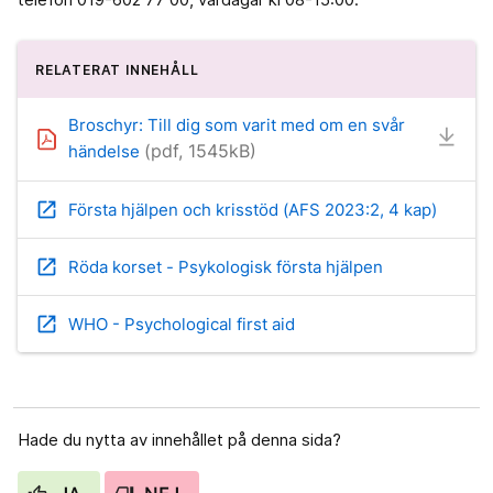
RELATERAT INNEHÅLL
Broschyr: Till dig som varit med om en svår
(pdf, 1545kB)
händelse
open_in_new
Första hjälpen och krisstöd (AFS 2023:2, 4 kap)
open_in_new
Röda korset - Psykologisk första hjälpen
open_in_new
WHO - Psychological first aid
Hade du nytta av innehållet på denna sida?