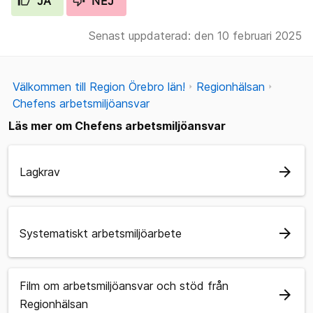
JA
NEJ
Senast uppdaterad: den 10 februari 2025
Välkommen till Region Örebro län!
Regionhälsan
Chefens arbetsmiljöansvar
Läs mer om Chefens arbetsmiljöansvar
arrow_forward
Lagkrav
arrow_forward
Systematiskt arbetsmiljöarbete
Film om arbetsmiljöansvar och stöd från
arrow_forward
Regionhälsan