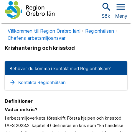
search
menu
Sök
Meny
Välkommen till Region Örebro län!
Regionhälsan
Chefens arbetsmiljöansvar
Krishantering och krisstöd
Behöver du komma i kontakt med Regionhälsan?
arrow_forward
Kontakta Regionhälsan
Definitioner
Vad är en kris?
I arbetsmiljöverkets föreskrift Första hjälpen och krisstöd
(AFS 2023:2, kapitel 4) defineras en kris som ”En händelse