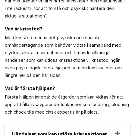
där ens tidigare erfarenheter, kunskaper och reaktionssätt
inte räcker till för att förstå och psykiskt hantera den
aktuella situationen”.
Vad är krisstöd?
Med krisstöd menas det psykiska och sociala
omhändertagande som behöver vidtas i samaband med
olyckor, akuta krissituationer och liknande allvarliga
händelser som kan utlösa krisreaktioner. I krisstöd ingår
även psykologisk första hjälpen som du kan läsa mer om
längre ner på den här sidan.
Vad är första hjälpen?
Första hjälpen innebär de åtgärder som kan vidtas för att
upprätthålla livsavgörande funktioner som andning, blödning
och chock tills medicinsk expertis är på plats.
Händelser som kan utlösa krisreaktioner