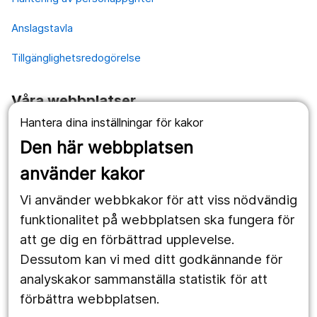
Anslagstavla
Tillgänglighetsredogörelse
Våra webbplatser
Hantera dina inställningar för kakor
1177.se
Den här webbplatsen
Länstrafiken
använder kakor
Vårdgivare
Vi använder webbkakor för att viss nödvändig
Utveckling
funktionalitet på webbplatsen ska fungera för
att ge dig en förbättrad upplevelse.
Dessutom kan vi med ditt godkännande för
Följ oss
analyskakor sammanställa statistik för att
Facebook
förbättra webbplatsen.