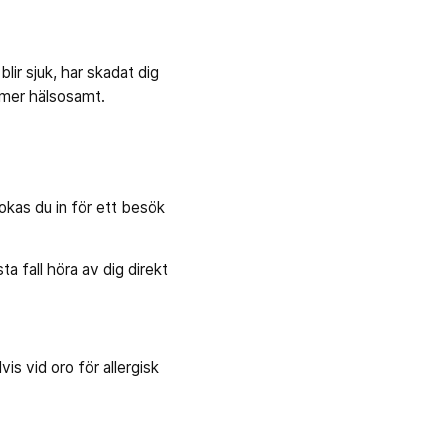
lir sjuk, har skadat dig
a mer hälsosamt.
bokas du in för ett besök
 fall höra av dig direkt
is vid oro för allergisk