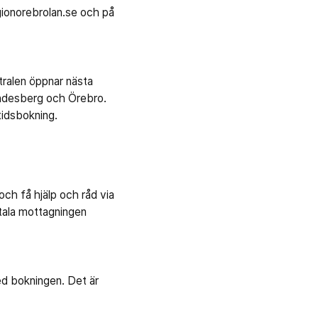
gionorebrolan.se och på
ntralen öppnar nästa
Lindesberg och Örebro.
 tidsbokning.
ch få hjälp och råd via
tala mottagningen
med bokningen. Det är