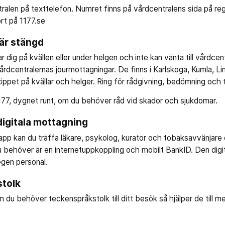
ralen på texttelefon. Numret finns på vårdcentralens sida på re
rt på 1177.se
är stängd
ar dig på kvällen eller under helgen och inte kan vänta till vårdce
årdcentralernas jourmottagningar. De finns i Karlskoga, Kumla, 
öppet på kvällar och helger. Ring för rådgivning, bedömning och
1177, dygnet runt, om du behöver råd vid skador och sjukdomar.
igitala mottagning
pp kan du träffa läkare, psykolog, kurator och tobaksavvänjare o
 behöver är en internetuppkoppling och mobilt BankID. Den digi
gen personal.
tolk
 du behöver teckenspråkstolk till ditt besök så hjälper de till 