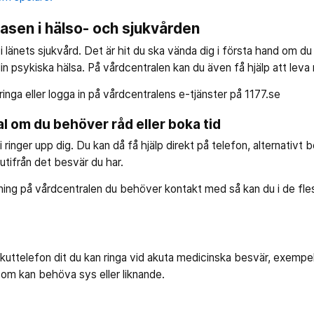
asen i hälso- och sjukvården
 länets sjukvård. Det är hit du ska vända dig i första hand om du b
in psykiska hälsa. På vårdcentralen kan du även få hjälp att lev
ringa eller logga in på vårdcentralens e-tjänster på 1177.se
al om du behöver råd eller boka tid
i ringer upp dig. Du kan då få hjälp direkt på telefon, alternativt 
utifrån det besvär du har.
ng på vårdcentralen du behöver kontakt med så kan du i de flesta
akuttelefon dit du kan ringa vid akuta medicinska besvär, exempelv
som kan behöva sys eller liknande.