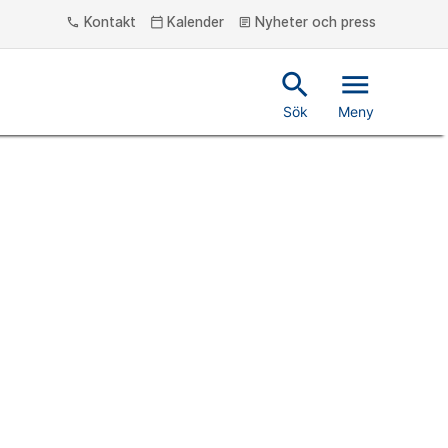
Kontakt
Kalender
Nyheter och press
phone
calendar_today
article
search
menu
Sök
Meny