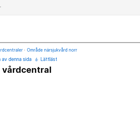
dd
rdcentraler
Område närsjukvård norr
n av denna sida
Lättläst
 vårdcentral