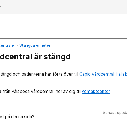
dd
entraler
Stängda enheter
dcentral är stängd
tängd och patienterna har förts över till
Capio vårdcentral Halls
 från Pålsboda vårdcentral, hör av dig till
Kontaktcenter
Senast uppda
let på denna sida?