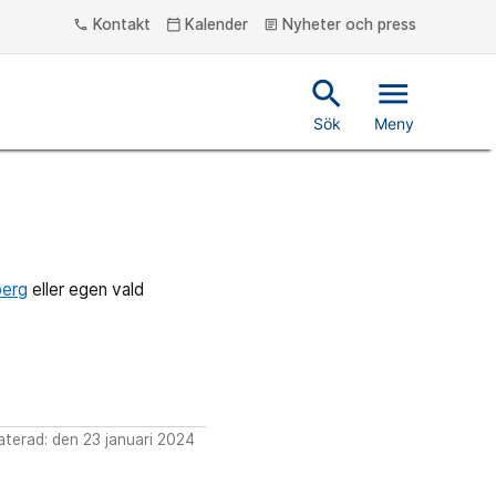
Kontakt
Kalender
Nyheter och press
phone
calendar_today
article
search
menu
Sök
Meny
berg
eller egen vald
terad: den 23 januari 2024