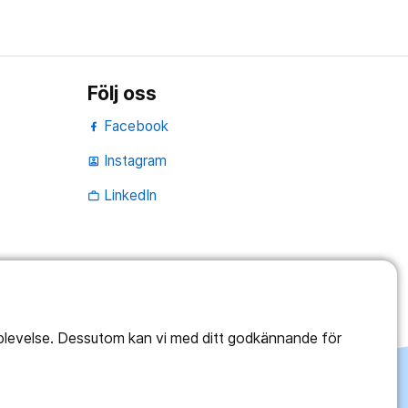
Följ oss
Facebook
Instagram
portrait
LinkedIn
work_outline
pplevelse. Dessutom kan vi med ditt godkännande för