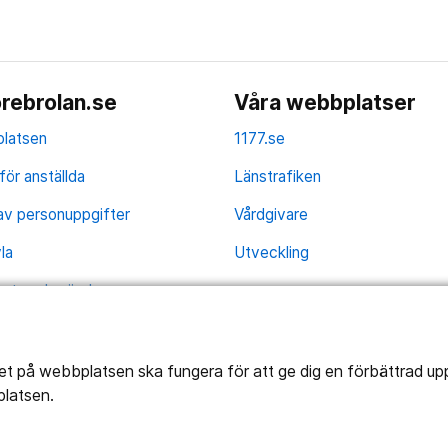
rebrolan.se
Våra webbplatser
latsen
1177.se
för anställda
Länstrafiken
av personuppgifter
Vårdgivare
la
Utveckling
ghetsredogörelse
tet på webbplatsen ska fungera för att ge dig en förbättrad u
platsen.