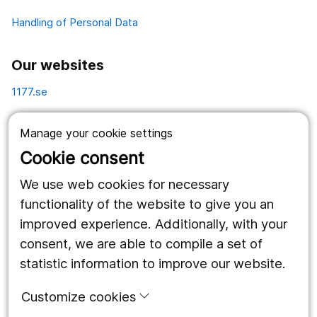
Handling of Personal Data
Our websites
1177.se
Länstrafiken
Manage your cookie settings
Vårdgivare
Cookie consent
Utveckling
We use web cookies for necessary
functionality of the website to give you an
improved experience. Additionally, with your
Follow us
consent, we are able to compile a set of
Facebook
statistic information to improve our website.
Instagram
portrait
Customize cookies