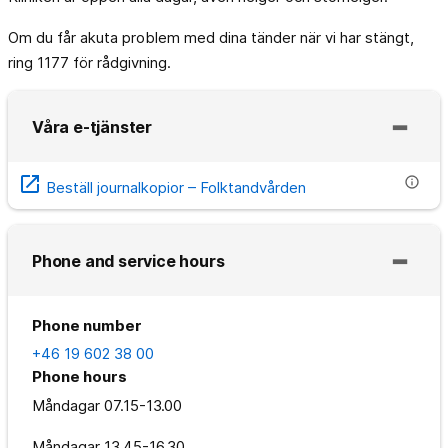
Om du får akuta problem med dina tänder när vi har stängt,
ring 1177 för rådgivning.
Våra e-tjänster
open_in_new
info
Beställ journalkopior – Folktandvården
Phone and service hours
Phone number
+46 19 602 38 00
Phone hours
Måndagar
07.15-13.00
Måndagar
13.45-16.30