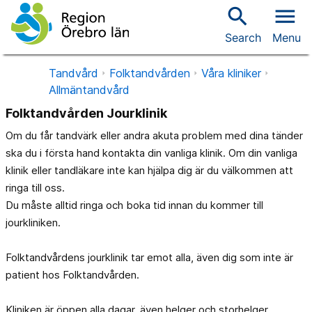
search
menu
Search
Menu
Tandvård
Folktandvården
Våra kliniker
Allmäntandvård
Folktandvården Jourklinik
Om du får tandvärk eller andra akuta problem med dina tänder
ska du i första hand kontakta din vanliga klinik. Om din vanliga
klinik eller tandläkare inte kan hjälpa dig är du välkommen att
ringa till oss.
Du måste alltid ringa och boka tid innan du kommer till
jourkliniken.
Folktandvårdens jourklinik tar emot alla, även dig som inte är
patient hos Folktandvården.
Kliniken är öppen alla dagar, även helger och storhelger.