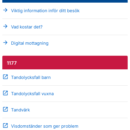
arrow_forward
Viktig information inför ditt besök
arrow_forward
Vad kostar det?
arrow_forward
Digital mottagning
1177
open_in_new
Tandolycksfall barn
open_in_new
Tandolycksfall vuxna
open_in_new
Tandvärk
open_in_new
Visdomständer som ger problem