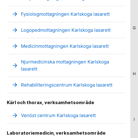
arrow_forward
Fysiologmottagningen Karlskoga lasarett
G
arrow_forward
Logopedmottagningen Karlskoga lasarett
arrow_forward
Medicinmottagningen Karlskoga lasarett
Njurmedicinska mottagningen Karlskoga
arrow_forward
lasarett
H
arrow_forward
Rehabiliteringscentrum Karlskoga lasarett
Kärl och thorax, verksamhetsområde
arrow_forward
Venöst centrum Karlskoga lasarett
I
Laboratoriemedicin, verksamhetsområde