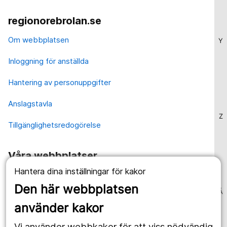
regionorebrolan.se
Om webbplatsen
Y
Inloggning för anställda
Hantering av personuppgifter
Anslagstavla
Z
Tillgänglighetsredogörelse
Våra webbplatser
Hantera dina inställningar för kakor
1177.se
Den här webbplatsen
Å
Länstrafiken
använder kakor
Vårdgivare
Vi använder webbkakor för att viss nödvändig