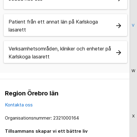
Patient från ett annat län på Karlskoga
arrow_forward
V
lasarett
Verksamhetsområden, kliniker och enheter på
arrow_forward
Karlskoga lasarett
W
Region Örebro län
Kontakta oss
X
Organisationsnummer: 2321000164
Tillsammans skapar vi ett bättre liv