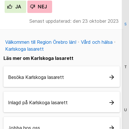
JA
NEJ
Senast uppdaterad: den 23 oktober 2023
S
Välkommen till Region Örebro län!
Vård och hälsa
Karlskoga lasarett
Läs mer om Karlskoga lasarett
T
arrow_forward
Besöka Karlskoga lasarett
arrow_forward
Inlagd på Karlskoga lasarett
U
arrow_forward
Jobba hos oss