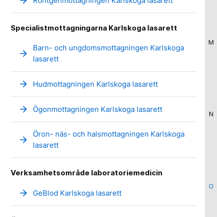
arrow_forward
Röntgenmottagningen Karlskoga lasarett
Specialistmottagningarna Karlskoga lasarett
M
Barn- och ungdomsmottagningen Karlskoga
arrow_forward
lasarett
arrow_forward
Hudmottagningen Karlskoga lasarett
arrow_forward
Ögonmottagningen Karlskoga lasarett
N
Öron- näs- och halsmottagningen Karlskoga
arrow_forward
lasarett
Verksamhetsområde laboratoriemedicin
O
arrow_forward
GeBlod Karlskoga lasarett