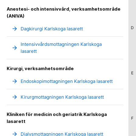
Anestesi- och intensivvård, verksamhetsområde
(ANIVA)
arrow_forward
D
Dagkirurgi Karlskoga lasarett
Intensivvårdsmottagningen Karlskoga
arrow_forward
lasarett
Kirurgi, verksamhetsområde
E
arrow_forward
Endoskopimottagningen Karlskoga lasarett
arrow_forward
Kirurgmottagningen Karlskoga lasarett
Kliniken för medicin och geriatrik Karlskoga
F
lasarett
arrow_forward
Dialysmottagningen Karlskoga lasarett