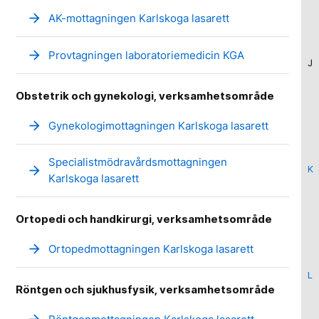
arrow_forward
AK-mottagningen Karlskoga lasarett
arrow_forward
Provtagningen laboratoriemedicin KGA
J
Obstetrik och gynekologi, verksamhetsområde
arrow_forward
Gynekologimottagningen Karlskoga lasarett
Specialistmödravårdsmottagningen
arrow_forward
K
Karlskoga lasarett
Ortopedi och handkirurgi, verksamhetsområde
arrow_forward
Ortopedmottagningen Karlskoga lasarett
L
Röntgen och sjukhusfysik, verksamhetsområde