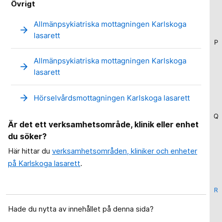
Övrigt
Allmänpsykiatriska mottagningen Karlskoga
arrow_forward
lasarett
P
Allmänpsykiatriska mottagningen Karlskoga
arrow_forward
lasarett
arrow_forward
Hörselvårdsmottagningen Karlskoga lasarett
Q
Är det ett verksamhetsområde, klinik eller enhet
du söker?
Här hittar du
verksamhetsområden, kliniker och enheter
på Karlskoga lasarett
.
R
Hade du nytta av innehållet på denna sida?