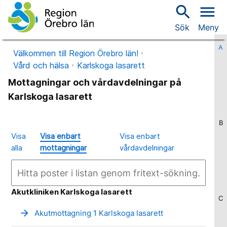
search
menu
Sök
Meny
A
Välkommen till Region Örebro län!
Vård och hälsa
Karlskoga lasarett
Mottagningar och vårdavdelningar på
Karlskoga lasarett
B
Visa
Visa enbart
Visa enbart
alla
mottagningar
vårdavdelningar
Akutkliniken Karlskoga lasarett
C
arrow_forward
Akutmottagning 1 Karlskoga lasarett