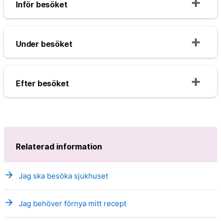
Inför besöket
Under besöket
Efter besöket
Relaterad information
arrow_forward
Jag ska besöka sjukhuset
arrow_forward
Jag behöver förnya mitt recept