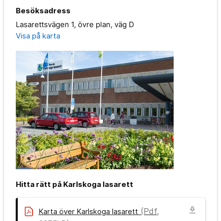
Besöksadress
Lasarettsvägen 1, övre plan, väg D
Visa på karta
Hitta rätt på Karlskoga lasarett
download
(Pdf,
Karta över Karlskoga lasarett