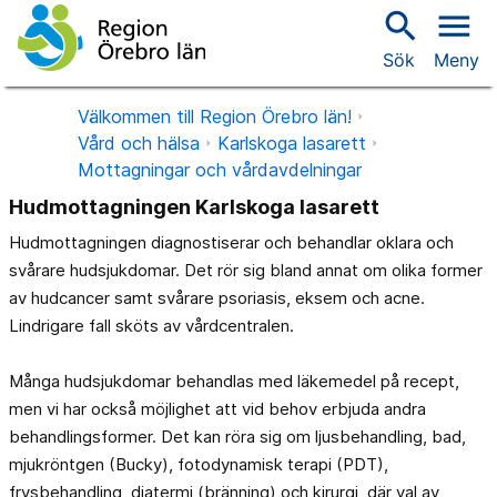
search
menu
Sök
Meny
Välkommen till Region Örebro län!
Vård och hälsa
Karlskoga lasarett
Mottagningar och vårdavdelningar
Hudmottagningen Karlskoga lasarett
Hudmottagningen diagnostiserar och behandlar oklara och
svårare hudsjukdomar. Det rör sig bland annat om olika former
av hudcancer samt svårare psoriasis, eksem och acne.
Lindrigare fall sköts av vårdcentralen.
Många hudsjukdomar behandlas med läkemedel på recept,
men vi har också möjlighet att vid behov erbjuda andra
behandlingsformer. Det kan röra sig om ljusbehandling, bad,
mjukröntgen (Bucky), fotodynamisk terapi (PDT),
frysbehandling, diatermi (bränning) och kirurgi, där val av