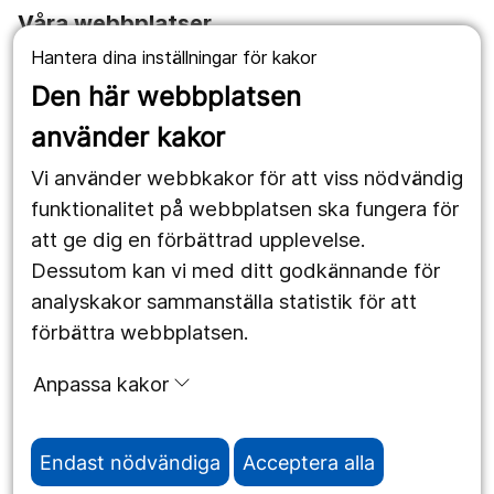
Våra webbplatser
Hantera dina inställningar för kakor
1177.se
Den här webbplatsen
Länstrafiken
använder kakor
Vårdgivare
Vi använder webbkakor för att viss nödvändig
Utveckling
funktionalitet på webbplatsen ska fungera för
att ge dig en förbättrad upplevelse.
Dessutom kan vi med ditt godkännande för
Följ oss
analyskakor sammanställa statistik för att
Facebook
förbättra webbplatsen.
Instagram
portrait
Anpassa kakor
LinkedIn
work_outline
Endast nödvändiga
Acceptera alla