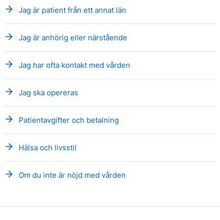
arrow_forward
Jag är patient från ett annat län
arrow_forward
Jag är anhörig eller närstående
arrow_forward
Jag har ofta kontakt med vården
arrow_forward
Jag ska opereras
arrow_forward
Patientavgifter och betalning
arrow_forward
Hälsa och livsstil
arrow_forward
Om du inte är nöjd med vården