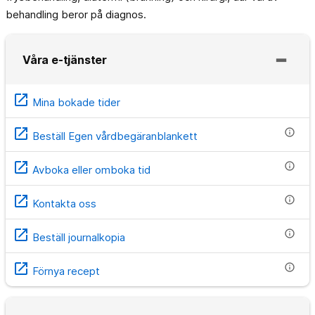
behandling beror på diagnos.
Våra e-tjänster
open_in_new
Mina bokade tider
open_in_new
info
Beställ Egen vårdbegäranblankett
open_in_new
info
Avboka eller omboka tid
open_in_new
info
Kontakta oss
open_in_new
info
Beställ journalkopia
open_in_new
info
Förnya recept