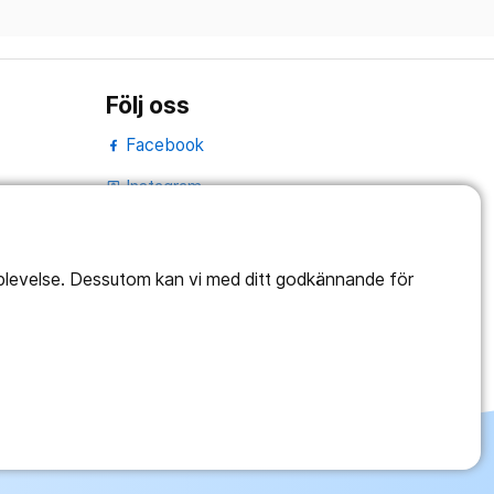
Följ oss
Facebook
Instagram
portrait
LinkedIn
work_outline
pplevelse. Dessutom kan vi med ditt godkännande för