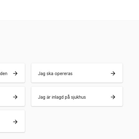
arrow_forward
arrow_forward
rden
Jag ska opereras
arrow_forward
arrow_forward
Jag är inlagd på sjukhus
arrow_forward