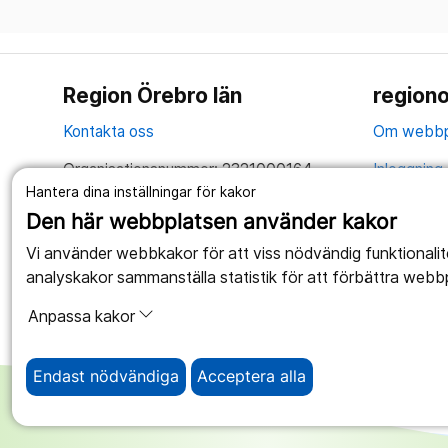
Region Örebro län
regiono
Kontakta oss
Om webbp
Organisationsnummer: 2321000164
Inloggning 
Hantera dina inställningar för kakor
Tillsammans skapar vi ett bättre liv
Hantering 
Den här webbplatsen använder kakor
Anslagstav
Vi använder webbkakor för att viss nödvändig funktionali
analyskakor sammanställa statistik för att förbättra webb
Tillgängli
Anpassa kakor
Endast nödvändiga
Acceptera alla