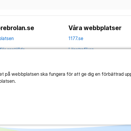
rebrolan.se
Våra webbplatser
latsen
1177.se
för anställda
Länstrafiken
av personuppgifter
Vårdgivare
la
Utveckling
tet på webbplatsen ska fungera för att ge dig en förbättrad u
platsen.
ghetsredogörelse