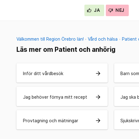
JA
NEJ
Välkommen till Region Örebro län!
Vård och hälsa
Patient
Läs mer om Patient och anhörig
arrow_forward
Inför ditt vårdbesök
Barn som
arrow_forward
Jag behöver förnya mitt recept
Jag ska 
arrow_forward
Provtagning och mätningar
Sjukskriv