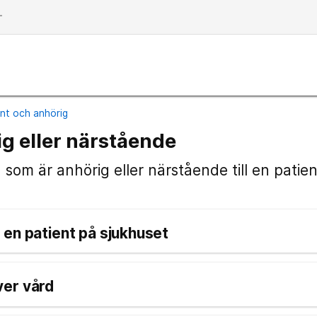
dd
ent och anhörig
ig eller närstående
g som är anhörig eller närstående till en patien
en patient på sjukhuset
er vård