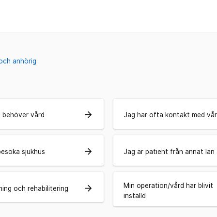
 och anhörig
arrow_forward
 behöver vård
Jag har ofta kontakt med vå
arrow_forward
besöka sjukhus
Jag är patient från annat län
Min operation/vård har blivit
arrow_forward
ning och rehabilitering
inställd