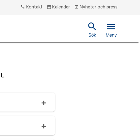
Kontakt
Kalender
Nyheter och press
phone
calendar_today
article
search
menu
Sök
Meny
t.