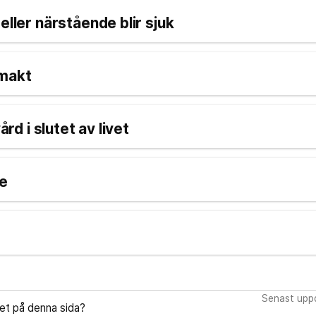
eller närstående blir sjuk
lmakt
vård i slutet av livet
e
Senast uppd
let på denna sida?