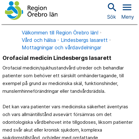
search
menu
Sök
Meny
Välkommen till Region Örebro län!
Vård och hälsa
Lindesbergs lasarett
Mottagningar och vårdavdelningar
Orofacial medicin Lindesbergs lasarett
Orofacial medicin/sjukhustandvård utreder och behandlar
patienter som behöver ett särskilt omhändertagande, till
exempel på grund av medicinska skäl, funktionshinder,
munslemhinneförändringar eller tandvårdsrädsla.
Det kan vara patienter vars medicinska säkerhet äventyras
och vars allmäntillstånd avsevärt försämras om det
odontologiska vårdbehovet inte tillgodoses, liksom patienter
med svår akut eller kronisk sjukdom, komplexa
sjukdomstillstånd, och/eller med omfattande