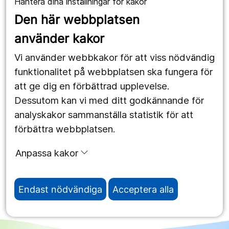
Hantera dina inställningar för kakor
1177.se
Den här webbplatsen
Länstrafiken
använder kakor
Vårdgivare
Vi använder webbkakor för att viss nödvändig
Utveckling
funktionalitet på webbplatsen ska fungera för
att ge dig en förbättrad upplevelse.
Dessutom kan vi med ditt godkännande för
Följ oss
analyskakor sammanställa statistik för att
Facebook
förbättra webbplatsen.
Instagram
portrait
Anpassa kakor
LinkedIn
work_outline
Endast nödvändiga
Acceptera alla