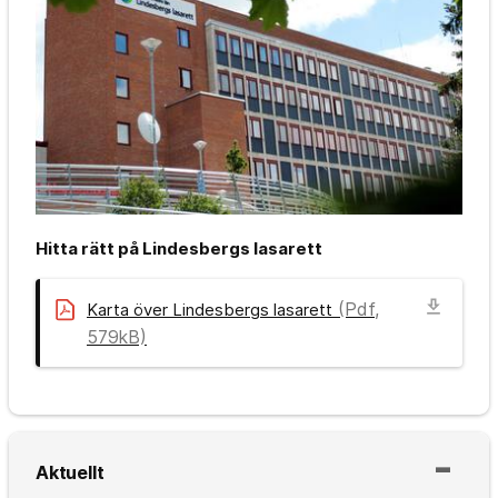
Hitta rätt på Lindesbergs lasarett
download
(Pdf,
Karta över Lindesbergs lasarett
579kB)
Aktuellt