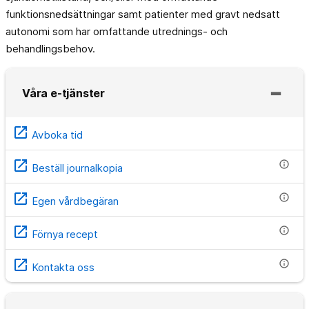
funktionsnedsättningar samt patienter med gravt nedsatt
autonomi som har omfattande utrednings- och
behandlingsbehov.
Våra e-tjänster
open_in_new
Avboka tid
open_in_new
info
Beställ journalkopia
open_in_new
info
Egen vårdbegäran
open_in_new
info
Förnya recept
open_in_new
info
Kontakta oss