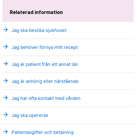
Relaterad information
arrow_forward
Jag ska besöka sjukhuset
arrow_forward
Jag behöver förnya mitt recept
arrow_forward
Jag är patient från ett annat län
arrow_forward
Jag är anhörig eller närstående
arrow_forward
Jag har ofta kontakt med vården
arrow_forward
Jag ska opereras
arrow_forward
Patientavgifter och betalning