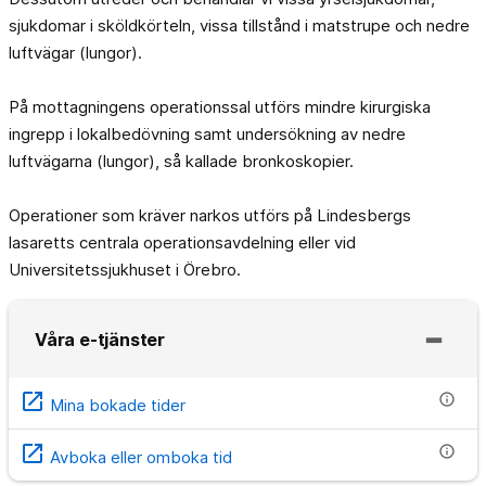
sjukdomar i sköldkörteln, vissa tillstånd i matstrupe och nedre
luftvägar (lungor).
På mottagningens operationssal utförs mindre kirurgiska
ingrepp i lokalbedövning samt undersökning av nedre
luftvägarna (lungor), så kallade bronkoskopier.
Operationer som kräver narkos utförs på Lindesbergs
lasaretts centrala operationsavdelning eller vid
Universitetssjukhuset i Örebro.
Våra e-tjänster
open_in_new
info
Mina bokade tider
open_in_new
info
Avboka eller omboka tid