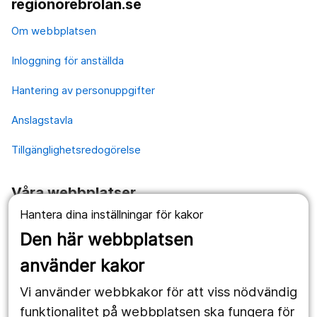
regionorebrolan.se
Om webbplatsen
Inloggning för anställda
Hantering av personuppgifter
Anslagstavla
Tillgänglighetsredogörelse
Våra webbplatser
Hantera dina inställningar för kakor
1177.se
Den här webbplatsen
Länstrafiken
använder kakor
Vårdgivare
Vi använder webbkakor för att viss nödvändig
Utveckling
funktionalitet på webbplatsen ska fungera för