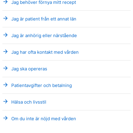
arrow_forward
Jag behöver förnya mitt recept
arrow_forward
Jag är patient från ett annat län
arrow_forward
Jag är anhörig eller närstående
arrow_forward
Jag har ofta kontakt med vården
arrow_forward
Jag ska opereras
arrow_forward
Patientavgifter och betalning
arrow_forward
Hälsa och livsstil
arrow_forward
Om du inte är nöjd med vården