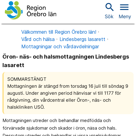
search
menu
Sök
Meny
Välkommen till Region Örebro län!
Vård och hälsa
Lindesbergs lasarett
Mottagningar och vårdavdelningar
Öron- näs- och halsmottagningen Lindesbergs
lasarett
SOMMARSTÄNGT
Mottagningen är stängd from torsdag 16 juli till söndag 9
augusti. Under angiven period hänvisar vi till 1177 för
rådgivning, din vårdcentral eller Öron-, näs- och
halskliniken USÖ.
Mottagningen utreder och behandlar medfödda och
förvärvade sjukdomar och skador i öron, näsa och hals.
Dessutom utreder och behandlar vi vissa yrselsjukdomar,