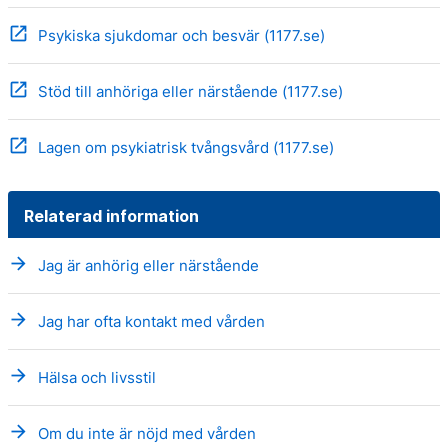
open_in_new
Psykiska sjukdomar och besvär (1177.se)
open_in_new
Stöd till anhöriga eller närstående (1177.se)
open_in_new
Lagen om psykiatrisk tvångsvård (1177.se)
Relaterad information
arrow_forward
Jag är anhörig eller närstående
arrow_forward
Jag har ofta kontakt med vården
arrow_forward
Hälsa och livsstil
arrow_forward
Om du inte är nöjd med vården