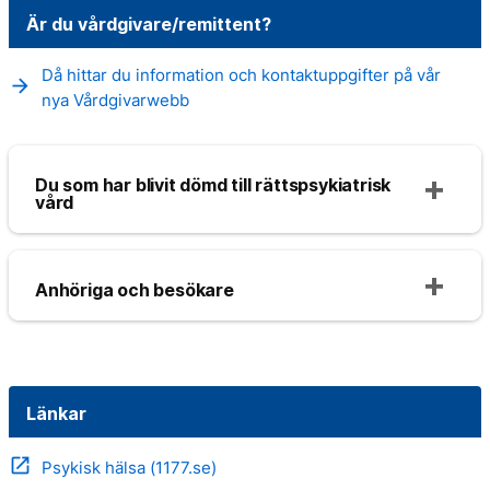
Är du vårdgivare/remittent?
Då hittar du information och kontaktuppgifter på vår
arrow_forward
nya Vårdgivarwebb
Du som har blivit dömd till rättspsykiatrisk
vård
Anhöriga och besökare
Länkar
open_in_new
Psykisk hälsa (1177.se)