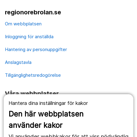
regionorebrolan.se
Om webbplatsen
Inloggning för anställda
Hantering av personuppgifter
Anslagstavla
Tillgänglighetsredogörelse
Våra webbplatser
Hantera dina inställningar för kakor
1177.se
Den här webbplatsen
Länstrafiken
använder kakor
Vårdgivare
Vi använder webbkakor för att viss nödvändig