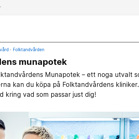
dd
vård
Folktandvården
dens munapotek
lktandvårdens Munapotek – ett noga utvalt so
erna kan du köpa på Folktandvårdens kliniker
 kring vad som passar just dig!