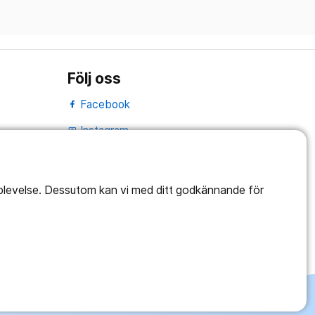
Följ oss
Facebook
Instagram
portrait
LinkedIn
work_outline
pplevelse. Dessutom kan vi med ditt godkännande för