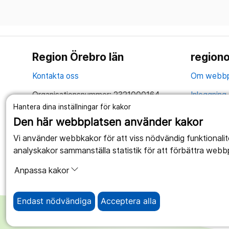
Region Örebro län
regiono
Kontakta oss
Om webbp
Organisationsnummer: 2321000164
Inloggning 
Hantera dina inställningar för kakor
Tillsammans skapar vi ett bättre liv
Hantering 
Den här webbplatsen använder kakor
Anslagstav
Vi använder webbkakor för att viss nödvändig funktionali
analyskakor sammanställa statistik för att förbättra webb
Tillgängli
Anpassa kakor
Endast nödvändiga
Acceptera alla