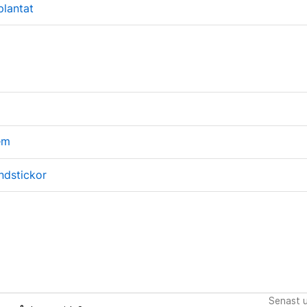
plantat
em
ndstickor
Senast 