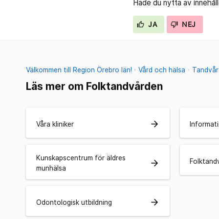
Hade du nytta av innehål
JA
NEJ
Välkommen till Region Örebro län!
Vård och hälsa
Tandvår
Läs mer om Folktandvården
arrow_forward
Våra kliniker
Informati
Kunskapscentrum för äldres
Folktand
arrow_forward
munhälsa
arrow_forward
Odontologisk utbildning