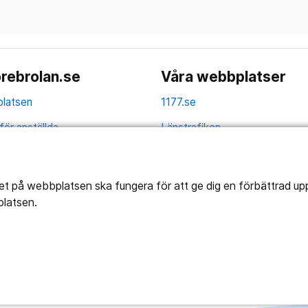
rebrolan.se
Våra webbplatser
latsen
1177.se
för anställda
Länstrafiken
av personuppgifter
Vårdgivare
la
Utveckling
tet på webbplatsen ska fungera för att ge dig en förbättrad u
platsen.
ghetsredogörelse