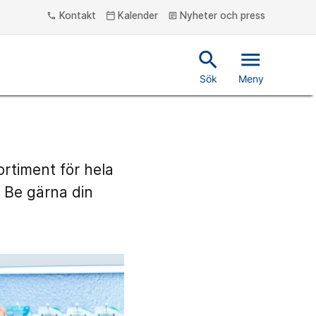
Kontakt
Kalender
Nyheter och press
phone
calendar_today
article
search
menu
Sök
Meny
rtiment för hela
. Be gärna din