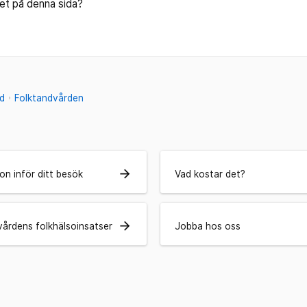
let på denna sida?
d
Folktandvården
arrow_forward
on inför ditt besök
Vad kostar det?
arrow_forward
vårdens folkhälsoinsatser
Jobba hos oss