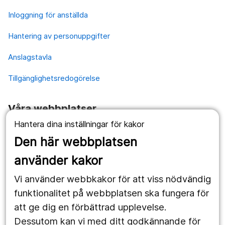
Inloggning för anställda
Hantering av personuppgifter
Anslagstavla
Tillgänglighetsredogörelse
Våra webbplatser
Hantera dina inställningar för kakor
1177.se
Den här webbplatsen
Länstrafiken
använder kakor
Vårdgivare
Vi använder webbkakor för att viss nödvändig
Utveckling
funktionalitet på webbplatsen ska fungera för
att ge dig en förbättrad upplevelse.
Dessutom kan vi med ditt godkännande för