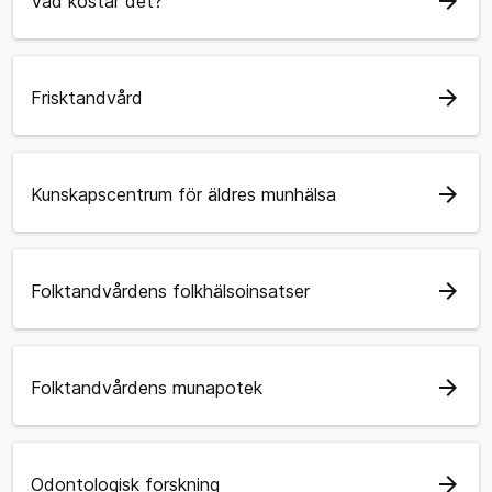
arrow_forward
Vad kostar det?
arrow_forward
Frisktandvård
arrow_forward
Kunskapscentrum för äldres munhälsa
arrow_forward
Folktandvårdens folkhälsoinsatser
arrow_forward
Folktandvårdens munapotek
arrow_forward
Odontologisk forskning