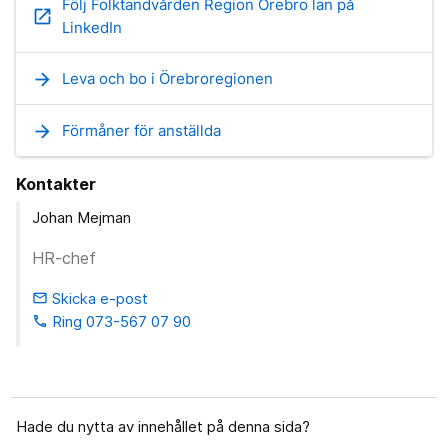
Följ Folktandvården Region Örebro län på
open_in_new
LinkedIn
arrow_forward
Leva och bo i Örebroregionen
arrow_forward
Förmåner för anställda
Kontakter
Johan Mejman
HR-chef
Skicka e-post
email
Ring 073-567 07 90
phone
Hade du nytta av innehållet på denna sida?