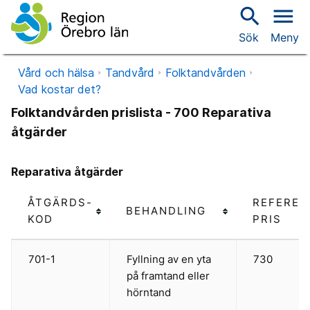
search
menu
Sök
Meny
Vård och hälsa
Tandvård
Folktandvården
Vad kostar det?
Folktandvården prislista - 700 Reparativa
åtgärder
Reparativa åtgärder
ÅTGÄRDS-
REFEREN
BEHANDLING
KOD
PRIS
701-1
Fyllning av en yta
730
på framtand eller
hörntand