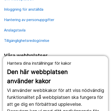
Inloggning för anställda
Hantering av personuppgifter
Anslagstavla
Tillgänglighetsredogörelse
Våra webbplatser
Hantera dina inställningar för kakor
1177.se
Den här webbplatsen
Länstrafiken
använder kakor
Vårdgivare
Vi använder webbkakor för att viss nödvändig
Utveckling
funktionalitet på webbplatsen ska fungera för
att ge dig en förbättrad upplevelse.