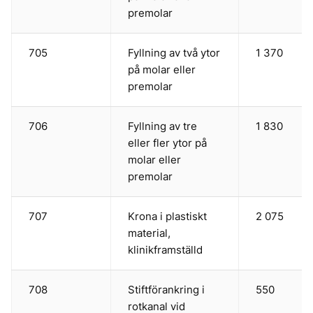
premolar
705
Fyllning av två ytor
1 370
på molar eller
premolar
706
Fyllning av tre
1 830
eller fler ytor på
molar eller
premolar
707
Krona i plastiskt
2 075
material,
klinikframställd
708
Stiftförankring i
550
rotkanal vid