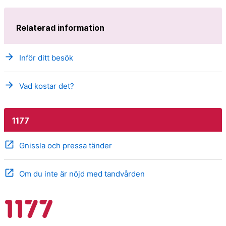
Relaterad information
arrow_forward
Inför ditt besök
arrow_forward
Vad kostar det?
1177
open_in_new
Gnissla och pressa tänder
open_in_new
Om du inte är nöjd med tandvården