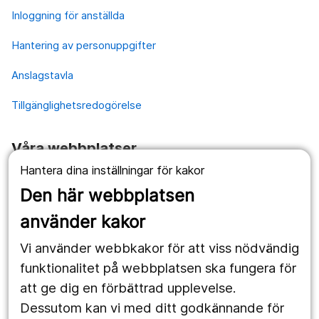
Inloggning för anställda
Hantering av personuppgifter
Anslagstavla
Tillgänglighetsredogörelse
Våra webbplatser
Hantera dina inställningar för kakor
1177.se
Den här webbplatsen
Länstrafiken
använder kakor
Vårdgivare
Vi använder webbkakor för att viss nödvändig
Utveckling
funktionalitet på webbplatsen ska fungera för
att ge dig en förbättrad upplevelse.
Dessutom kan vi med ditt godkännande för
Följ oss