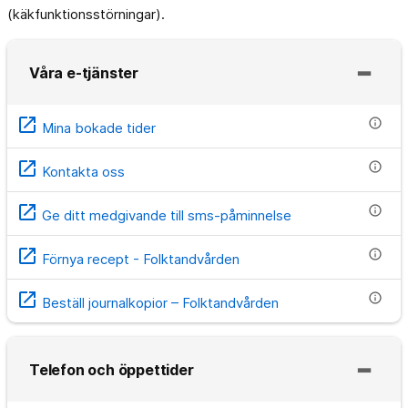
(käkfunktionsstörningar).
Våra e-tjänster
open_in_new
info
Mina bokade tider
open_in_new
info
Kontakta oss
open_in_new
info
Ge ditt medgivande till sms-påminnelse
open_in_new
info
Förnya recept - Folktandvården
open_in_new
info
Beställ journalkopior – Folktandvården
Telefon och öppettider