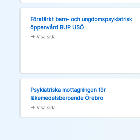
Förstärkt barn- och ungdomspsykiatrisk
öppenvård BUP USÖ
Visa sida
arrow_forward
Psykiatriska mottagningen för
läkemedelsberoende Örebro
Visa sida
arrow_forward