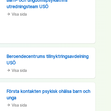
Barn- och ungdomspsykiatrins
utredningsteam USÖ
Visa sida
arrow_forward
Beroendecentrums tillnyktringsavdelning
USÖ
Visa sida
arrow_forward
Första kontakten psykisk ohälsa barn och
unga
Visa sida
arrow_forward