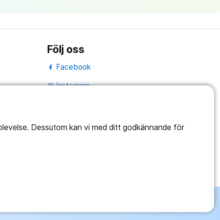
Följ oss
Facebook
Instagram
portrait
LinkedIn
work_outline
pplevelse. Dessutom kan vi med ditt godkännande för