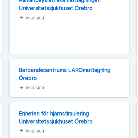
Allmänpsykiatriska mottagningen
Universitetssjukhuset Örebro
Visa sida
arrow_forward
Beroendecentrums LAROmottagning
Örebro
Visa sida
arrow_forward
Enheten för hjärnstimulering
Universitetssjukhuset Örebro
Visa sida
arrow_forward