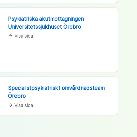
Psykiatriska akutmottagningen
Universitetssjukhuset Örebro
Visa sida
arrow_forward
Specialistpsykiatriskt omvårdnadsteam
Örebro
Visa sida
arrow_forward