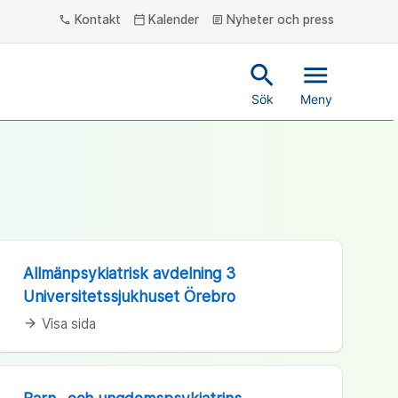
Kontakt
Kalender
Nyheter och press
phone
calendar_today
article
search
menu
Sök
Meny
Allmänpsykiatrisk avdelning 3
Universitetssjukhuset Örebro
Visa sida
arrow_forward