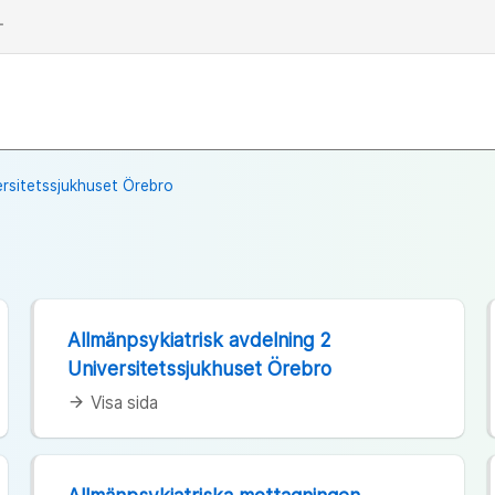
dd
ersitetssjukhuset Örebro
Allmänpsykiatrisk avdelning 2
Universitetssjukhuset Örebro
Visa sida
arrow_forward