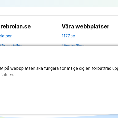
rebrolan.se
Våra webbplatser
latsen
1177.se
för anställda
Länstrafiken
av personuppgifter
Vårdgivare
la
Utveckling
tet på webbplatsen ska fungera för att ge dig en förbättrad u
platsen.
ghetsredogörelse