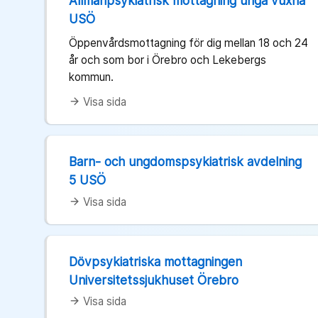
Allmänpsykiatrisk mottagning unga vuxna
USÖ
Öppenvårdsmottagning för dig mellan 18 och 24
år och som bor i Örebro och Lekebergs
kommun.
Visa sida
arrow_forward
Barn- och ungdomspsykiatrisk avdelning
5 USÖ
Visa sida
arrow_forward
Dövpsykiatriska mottagningen
Universitetssjukhuset Örebro
Visa sida
arrow_forward