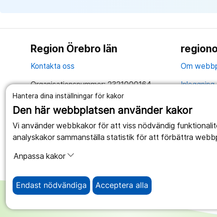
Region Örebro län
regiono
Kontakta oss
Om webbp
Organisationsnummer: 2321000164
Inloggning 
Hantera dina inställningar för kakor
Tillsammans skapar vi ett bättre liv
Hantering 
Den här webbplatsen använder kakor
Anslagstav
Vi använder webbkakor för att viss nödvändig funktionali
analyskakor sammanställa statistik för att förbättra webb
Tillgängli
Anpassa kakor
Endast nödvändiga
Acceptera alla