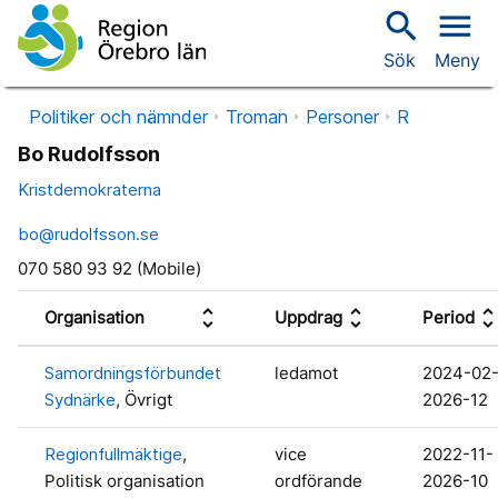
search
menu
Sök
Meny
Politiker och nämnder
Troman
Personer
R
Bo Rudolfsson
Kristdemokraterna
bo@rudolfsson.se
070 580 93 92 (Mobile)
unfold_more
unfold_more
unfold_mo
Organisation
Uppdrag
Period
Samordningsförbundet
ledamot
2024-02
Sydnärke
, Övrigt
2026-12
Regionfullmäktige
,
vice
2022-11-
Politisk organisation
ordförande
2026-10