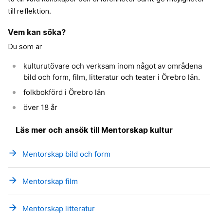
till reflektion.
Vem kan söka?
Du som är
kulturutövare och verksam inom något av områdena
bild och form, film, litteratur och teater i Örebro län.
folkbokförd i Örebro län
över 18 år
Läs mer och ansök till Mentorskap kultur
arrow_forward
Mentorskap bild och form
arrow_forward
Mentorskap film
arrow_forward
Mentorskap litteratur