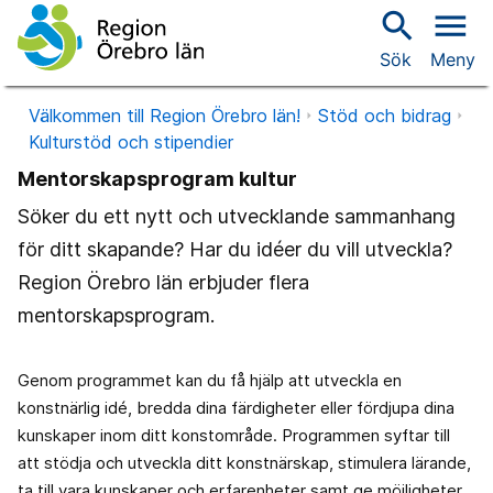
search
menu
Sök
Meny
Välkommen till Region Örebro län!
Stöd och bidrag
Kulturstöd och stipendier
Mentorskapsprogram kultur
Söker du ett nytt och utvecklande sammanhang
för ditt skapande? Har du idéer du vill utveckla?
Region Örebro län erbjuder flera
mentorskapsprogram.
Genom programmet kan du få hjälp att utveckla en
konstnärlig idé, bredda dina färdigheter eller fördjupa dina
kunskaper inom ditt konstområde. Programmen syftar till
att stödja och utveckla ditt konstnärskap, stimulera lärande,
ta till vara kunskaper och erfarenheter samt ge möjligheter