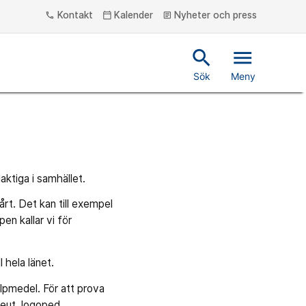
Kontakt
Kalender
Nyheter och press
phone
calendar_today
article
search
menu
Sök
Meny
aktiga i samhället.
årt. Det kan till exempel
en kallar vi för
 hela länet.
lpmedel. För att prova
eut, logoped,