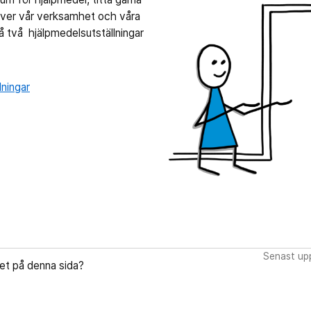
iver vår verksamhet och våra
så två hjälpmedelsutställningar
lningar
Senast upp
let på denna sida?