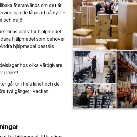
llbaka återanvänds om det är
ervice kan de lånas ut på nytt -
 och miljö!
 det finns plats för hjälpmedel
 sådana hjälpmedel som behöver
 Andra hjälpmedel beställs
elslager hos olika vårdgivare,
er i länet!
er går ut i hela länet och de
örs två gånger i veckan.
lningar
um för hjälpmedel, titta gärna