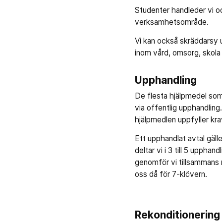
Studenter handleder vi oc
verksamhetsområde.
Vi kan också skräddarsy 
inom vård, omsorg, skola 
Upphandling
De flesta hjälpmedel som
via offentlig upphandling.
hjälpmedlen uppfyller kra
Ett upphandlat avtal gäller
deltar vi i 3 till 5 upphan
genomför vi tillsammans m
oss då för 7-klövern.
Rekonditionering 