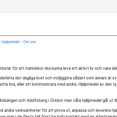
dd
 hjälpmedel
Om oss
betar för att människor ska kunna leva ett aktivt liv och vara del
derlätta det dagliga livet och möjliggöra sådant som annars är sv
t sitta bra, eller att kommunicera med andra. Hjälpmedel av den typ
gårdsängen och Adolfsberg i Örebro men våra hjälpmedel går ut till
ed andra verksamheter för att prova ut, anpassa och leverera hjä
er man i de flesta fall först ha haft kontakt med en arbetsterap