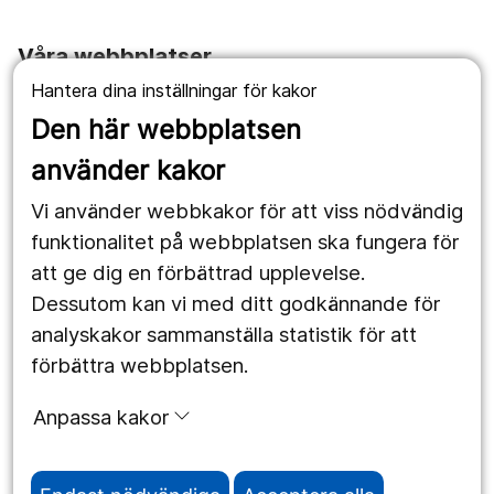
Våra webbplatser
Hantera dina inställningar för kakor
1177.se
Den här webbplatsen
Länstrafiken
använder kakor
Vårdgivare
Vi använder webbkakor för att viss nödvändig
Utveckling
funktionalitet på webbplatsen ska fungera för
att ge dig en förbättrad upplevelse.
Dessutom kan vi med ditt godkännande för
Följ oss
analyskakor sammanställa statistik för att
Facebook
förbättra webbplatsen.
Instagram
portrait
Anpassa kakor
LinkedIn
work_outline