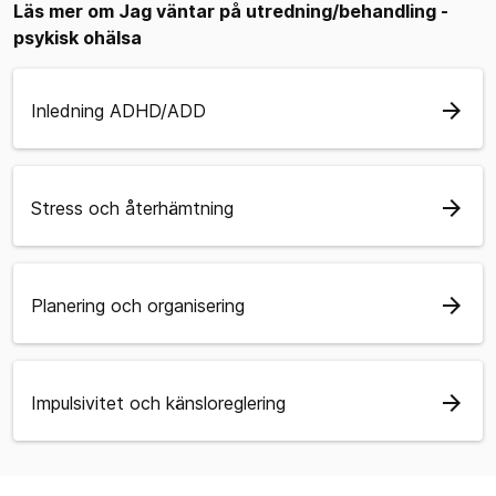
Läs mer om Jag väntar på utredning/behandling -
psykisk ohälsa
arrow_forward
Inledning ADHD/ADD
arrow_forward
Stress och återhämtning
arrow_forward
Planering och organisering
arrow_forward
Impulsivitet och känsloreglering