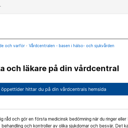
dd
ade och varför
Vårdcentralen - basen i hälso- och sjukvården
a och läkare på din vårdcentral
 öppettider hittar du på din vårdcentrals hemsida
ig råd och gör en första medicinsk bedömning när du ringer eller
behandling och kontroller av olika sjukdomar och besvär. Det ka