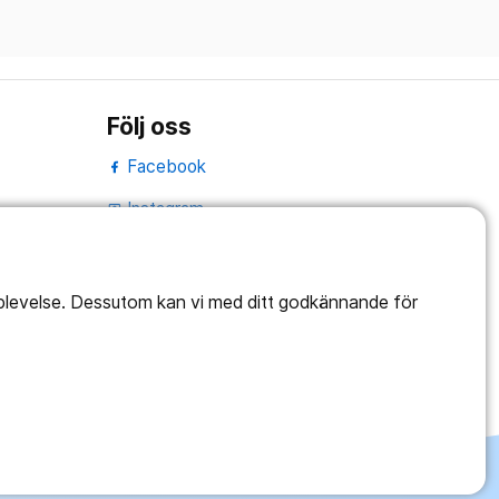
Följ oss
Facebook
Instagram
portrait
LinkedIn
work_outline
pplevelse. Dessutom kan vi med ditt godkännande för