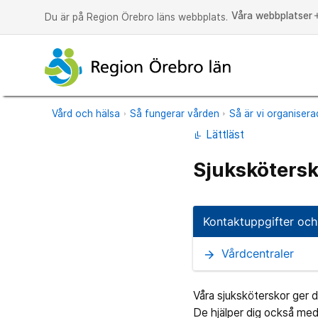
Våra webbplatser
a
Du är på Region Örebro läns webbplats.
Vård och hälsa
Så fungerar vården
Så är vi organiser
Lättläst
Sjukskötersk
Kontaktuppgifter och
Vårdcentraler
arrow_forward
Våra sjuksköterskor ger d
De hjälper dig också med 