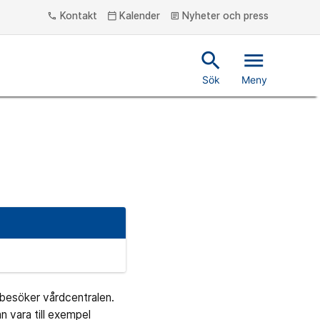
Kontakt
Kalender
Nyheter och press
phone
calendar_today
article
search
menu
Sök
Meny
 besöker vårdcentralen.
n vara till exempel