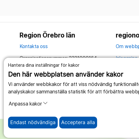
Region Örebro län
regiono
Kontakta oss
Om webbp
Organisationsnummer: 2321000164
Inloggning 
Hantera dina inställningar för kakor
Tillsammans skapar vi ett bättre liv
Hantering 
Den här webbplatsen använder kakor
Anslagstav
Vi använder webbkakor för att viss nödvändig funktionali
analyskakor sammanställa statistik för att förbättra webb
Tillgängli
Anpassa kakor
Endast nödvändiga
Acceptera alla