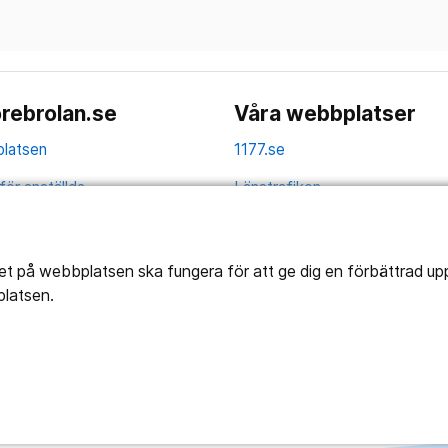
rebrolan.se
Våra webbplatser
latsen
1177.se
för anställda
Länstrafiken
av personuppgifter
Vårdgivare
la
Utveckling
tet på webbplatsen ska fungera för att ge dig en förbättrad u
platsen.
ghetsredogörelse