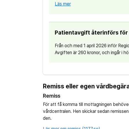
Läs mer
Patientavgift återinförs fö
Från och med 1 april 2026 inför Regi
Avgiften är 260 kronor, och ingår i 
Remiss eller egen vårdbegär
Remiss
För att få komma till mottagningen behöve
vårdcentralen. Hen skickar sedan remissen t
den.
Läs mer om remiss (1177.se)