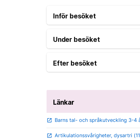
Inför besöket
Under besöket
Efter besöket
Länkar
Barns tal- och språkutveckling 3-4 å
open_in_new
Artikulationssvårigheter, dysartri (1
open_in_new