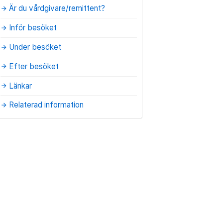
Är du vårdgivare/remittent?
arrow_forward
Inför besöket
arrow_forward
Under besöket
arrow_forward
Efter besöket
arrow_forward
Länkar
arrow_forward
Relaterad information
arrow_forward