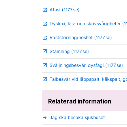
Afasi (1177.se)
open_in_new
Dyslexi, läs- och skrivsvårigheter (1
open_in_new
Röststörning/heshet (1177.se)
open_in_new
Stamning (1177.se)
open_in_new
Sväljningsbesvär, dysfagi (1177.se)
open_in_new
Talbesvär vid läppspalt, käkspalt, g
open_in_new
Relaterad information
Jag ska besöka sjukhuset
arrow_forward