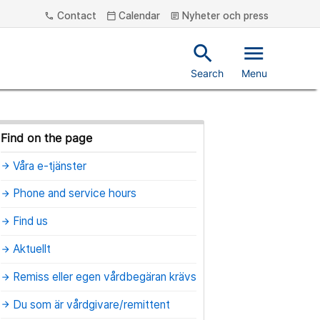
Contact
Calendar
Nyheter och press
phone
calendar_today
article
search
menu
Search
Menu
Find on the page
Våra e-tjänster
arrow_forward
Phone and service hours
arrow_forward
Find us
arrow_forward
Aktuellt
arrow_forward
Remiss eller egen vårdbegäran krävs
arrow_forward
Du som är vårdgivare/remittent
arrow_forward