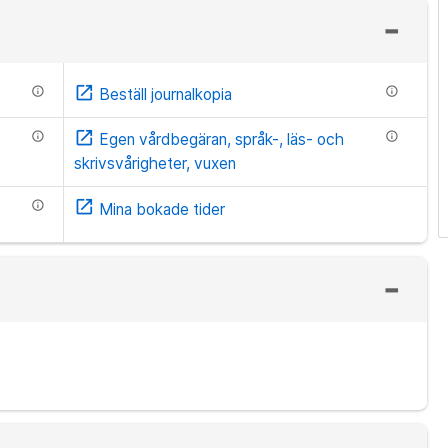
open_in_new
info
info
Beställ journalkopia
open_in_new
info
info
Egen vårdbegäran, språk-, läs- och
skrivsvårigheter, vuxen
open_in_new
info
Mina bokade tider