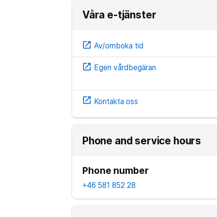
Våra e-tjänster
open_in_new
Av/omboka tid
open_in_new
Egen vårdbegäran
open_in_new
Kontakta oss
Phone and service hours
Phone number
+46 581 852 28