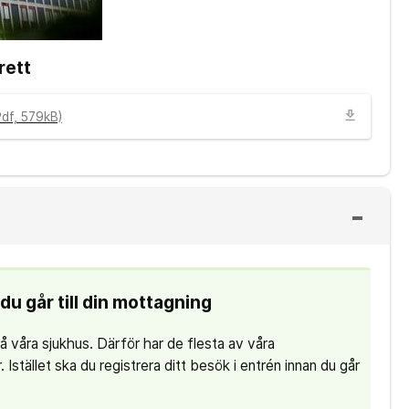
rett
download
df, 579kB)
du går till din mottagning
 på våra sjukhus. Därför har de flesta av våra
 Istället ska du registrera ditt besök i entrén innan du går