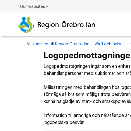
Our websites
add
Välkommen till Region Örebro län!
Vård och hälsa
Li
Logopedmottagningen
Logopedmottagningen ingår som en enhet i
behandlar personer med sjukdomar och störn
Målsättningen med behandlingen hos logope
förmåga så bra som möjligt trots besvären. 
kunna ha glädje av mat- och smakupplevel
Information till anhöriga och närstående ä
logopediska besvär.