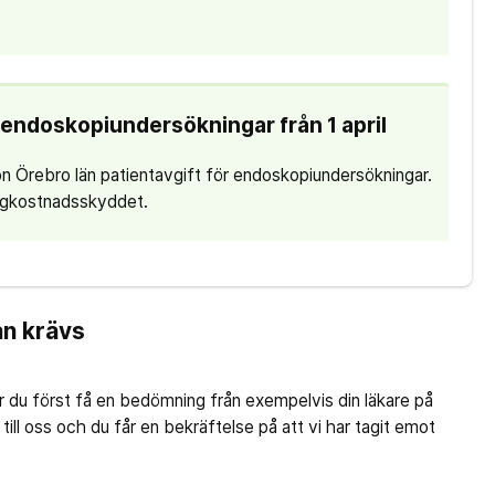
r endoskopiundersökningar från 1 april
on Örebro län patientavgift för endoskopiundersökningar.
högkostnadsskyddet.
an krävs
r du först få en bedömning från exempelvis din läkare på
ill oss och du får en bekräftelse på att vi har tagit emot