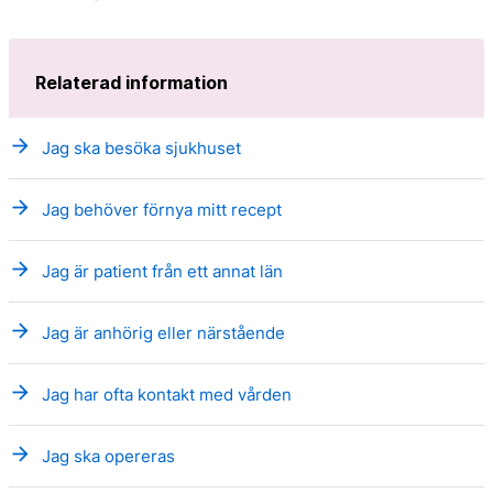
Relaterad information
arrow_forward
Jag ska besöka sjukhuset
arrow_forward
Jag behöver förnya mitt recept
arrow_forward
Jag är patient från ett annat län
arrow_forward
Jag är anhörig eller närstående
arrow_forward
Jag har ofta kontakt med vården
arrow_forward
Jag ska opereras