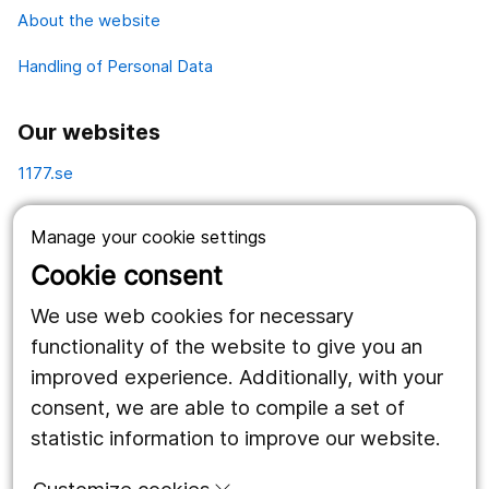
About the website
Handling of Personal Data
Our websites
1177.se
Länstrafiken
Manage your cookie settings
Vårdgivare
Cookie consent
Utveckling
We use web cookies for necessary
functionality of the website to give you an
improved experience. Additionally, with your
Follow us
consent, we are able to compile a set of
Facebook
statistic information to improve our website.
Instagram
portrait