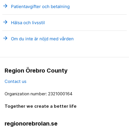
arrow_forward
Patientavgifter och betalning
arrow_forward
Hälsa och livsstil
arrow_forward
Om du inte är nöjd med vården
Region Örebro County
Contact us
Organization number: 2321000164
Together we create a better life
regionorebrolan.se