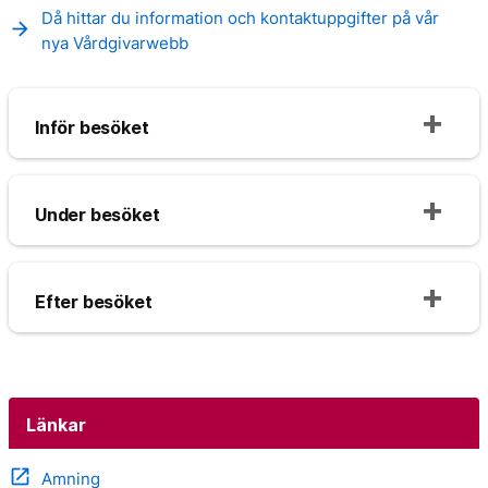
Då hittar du information och kontaktuppgifter på vår
arrow_forward
nya Vårdgivarwebb
Inför besöket
Under besöket
Efter besöket
Länkar
open_in_new
Amning