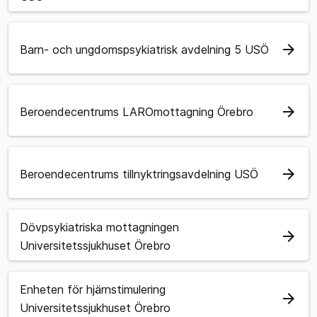
arrow_forward
Barn- och ungdomspsykiatrisk avdelning 5 USÖ
arrow_forward
Beroendecentrums LAROmottagning Örebro
arrow_forward
Beroendecentrums tillnyktringsavdelning USÖ
Dövpsykiatriska mottagningen
arrow_forward
Universitetssjukhuset Örebro
Enheten för hjärnstimulering
arrow_forward
Universitetssjukhuset Örebro