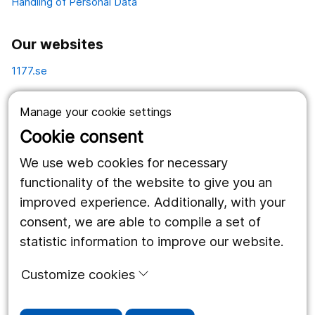
Handling of Personal Data
Our websites
1177.se
Länstrafiken
Manage your cookie settings
Vårdgivare
Cookie consent
Utveckling
We use web cookies for necessary
functionality of the website to give you an
improved experience. Additionally, with your
Follow us
consent, we are able to compile a set of
Facebook
statistic information to improve our website.
Instagram
portrait
Customize cookies
LinkedIn
work_outline