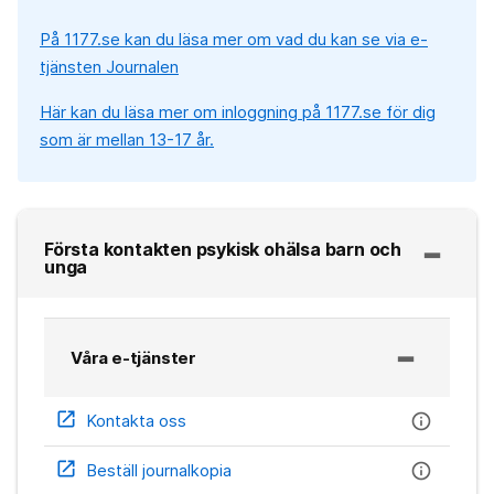
På 1177.se kan du läsa mer om vad du kan se via e-
tjänsten Journalen
Här kan du läsa mer om inloggning på 1177.se för dig
som är mellan 13-17 år.
Första kontakten psykisk ohälsa barn och
unga
Våra e-tjänster
open_in_new
info
Kontakta oss
open_in_new
info
Beställ journalkopia