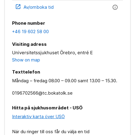
open_in_new
info
Av/omboka tid
Phone number
+46 19 602 58 00
Visiting adress
Universitetssjukhuset Örebro, entré E
Show on map
Texttelefon
Måndag – fredag 08.00 – 09.00 samt 13.00 – 15.30.
0196702566@tc.bokatolk.se
Hitta på sjukhusområdet - USÖ
Interaktiv karta över USÖ
När du ringer till oss får du välja en tid