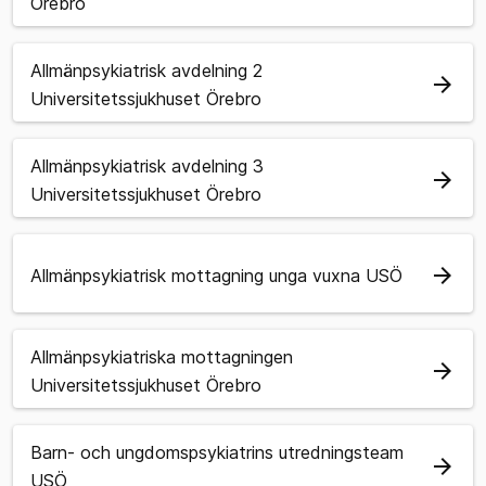
Örebro
Allmänpsykiatrisk avdelning 2
arrow_forward
Universitetssjukhuset Örebro
Allmänpsykiatrisk avdelning 3
arrow_forward
Universitetssjukhuset Örebro
arrow_forward
Allmänpsykiatrisk mottagning unga vuxna USÖ
Allmänpsykiatriska mottagningen
arrow_forward
Universitetssjukhuset Örebro
Barn- och ungdomspsykiatrins utredningsteam
arrow_forward
USÖ