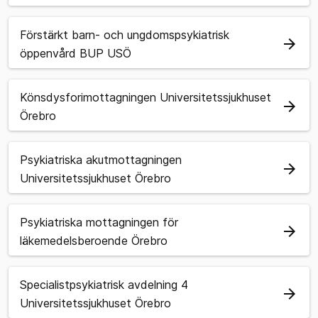
Förstärkt barn- och ungdomspsykiatrisk
arrow_forward
öppenvård BUP USÖ
Könsdysforimottagningen Universitetssjukhuset
arrow_forward
Örebro
Psykiatriska akutmottagningen
arrow_forward
Universitetssjukhuset Örebro
Psykiatriska mottagningen för
arrow_forward
läkemedelsberoende Örebro
Specialistpsykiatrisk avdelning 4
arrow_forward
Universitetssjukhuset Örebro