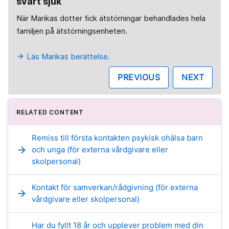
svårt sjuk
När Marikas dotter fick ätstörningar behandlades hela
familjen på ätstörningsenheten.
Läs Marikas berättelse.
arrow_forward
PREVIOUS
NEXT
RELATED CONTENT
Remiss till första kontakten psykisk ohälsa barn
arrow_forward
och unga (för externa vårdgivare eller
skolpersonal)
Kontakt för samverkan/rådgivning (för externa
arrow_forward
vårdgivare eller skolpersonal)
Har du fyllt 18 år och upplever problem med din