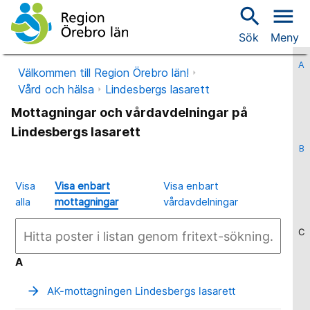
search
menu
Sök
Meny
A
Välkommen till Region Örebro län!
Vård och hälsa
Lindesbergs lasarett
Mottagningar och vårdavdelningar på
Lindesbergs lasarett
B
Visa
Visa enbart
Visa enbart
alla
mottagningar
vårdavdelningar
C
A
arrow_forward
AK-mottagningen Lindesbergs lasarett