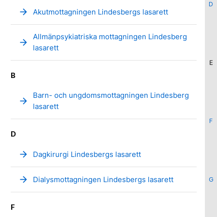
D
arrow_forward
Akutmottagningen Lindesbergs lasarett
Allmänpsykiatriska mottagningen Lindesberg
arrow_forward
lasarett
E
B
Barn- och ungdomsmottagningen Lindesberg
arrow_forward
lasarett
F
D
arrow_forward
Dagkirurgi Lindesbergs lasarett
arrow_forward
Dialysmottagningen Lindesbergs lasarett
G
F