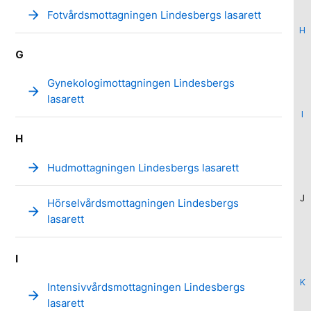
arrow_forward
Fotvårdsmottagningen Lindesbergs lasarett
H
G
Gynekologimottagningen Lindesbergs
arrow_forward
lasarett
I
H
arrow_forward
Hudmottagningen Lindesbergs lasarett
J
Hörselvårdsmottagningen Lindesbergs
arrow_forward
lasarett
I
K
Intensivvårdsmottagningen Lindesbergs
arrow_forward
lasarett