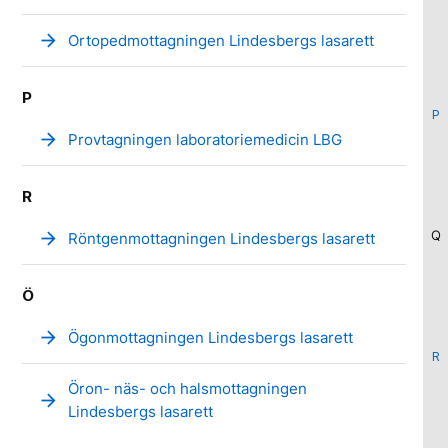
arrow_forward
Ortopedmottagningen Lindesbergs lasarett
P
P
arrow_forward
Provtagningen laboratoriemedicin LBG
R
Q
arrow_forward
Röntgenmottagningen Lindesbergs lasarett
Ö
arrow_forward
Ögonmottagningen Lindesbergs lasarett
R
Öron- näs- och halsmottagningen
arrow_forward
Lindesbergs lasarett