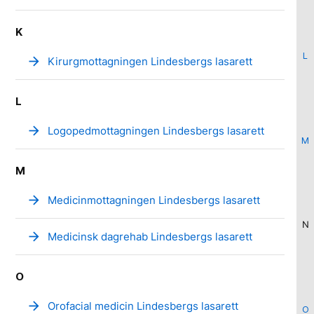
K
L
arrow_forward
Kirurgmottagningen Lindesbergs lasarett
L
arrow_forward
Logopedmottagningen Lindesbergs lasarett
M
M
arrow_forward
Medicinmottagningen Lindesbergs lasarett
N
arrow_forward
Medicinsk dagrehab Lindesbergs lasarett
O
arrow_forward
Orofacial medicin Lindesbergs lasarett
O