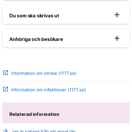
Du som ska skrivas ut
Anhöriga och besökare
open_in_new
Information om stroke (1177.se)
open_in_new
Information om infektioner (1177.se)
Relaterad information
arrow_forward
Jag är patient från ett annat län