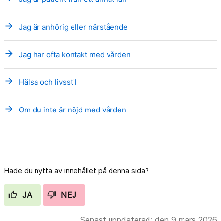
arrow_forward
Jag är anhörig eller närstående
arrow_forward
Jag har ofta kontakt med vården
arrow_forward
Hälsa och livsstil
arrow_forward
Om du inte är nöjd med vården
Hade du nytta av innehållet på denna sida?
JA
NEJ
Senast uppdaterad: den 9 mars 2026