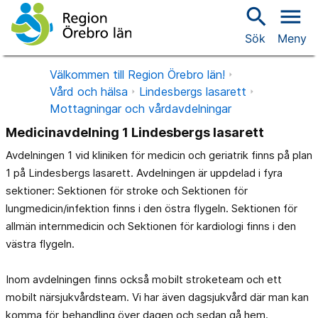
search
menu
Sök
Meny
Välkommen till Region Örebro län!
Vård och hälsa
Lindesbergs lasarett
Mottagningar och vårdavdelningar
Medicinavdelning 1 Lindesbergs lasarett
Avdelningen 1 vid kliniken för medicin och geriatrik finns på plan
1 på Lindesbergs lasarett. Avdelningen är uppdelad i fyra
sektioner: Sektionen för stroke och Sektionen för
lungmedicin/infektion finns i den östra flygeln. Sektionen för
allmän internmedicin och Sektionen för kardiologi finns i den
västra flygeln.
Inom avdelningen finns också mobilt stroketeam och ett
mobilt närsjukvårdsteam. Vi har även dagsjukvård där man kan
komma för behandling över dagen och sedan gå hem.