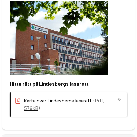
Hitta rätt på Lindesbergs lasarett
download
(Pdf,
Karta över Lindesbergs lasarett
579kB)