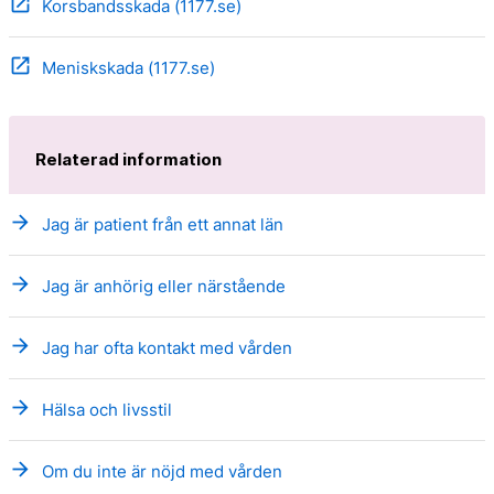
open_in_new
Korsbandsskada (1177.se)
open_in_new
Meniskskada (1177.se)
Relaterad information
arrow_forward
Jag är patient från ett annat län
arrow_forward
Jag är anhörig eller närstående
arrow_forward
Jag har ofta kontakt med vården
arrow_forward
Hälsa och livsstil
arrow_forward
Om du inte är nöjd med vården