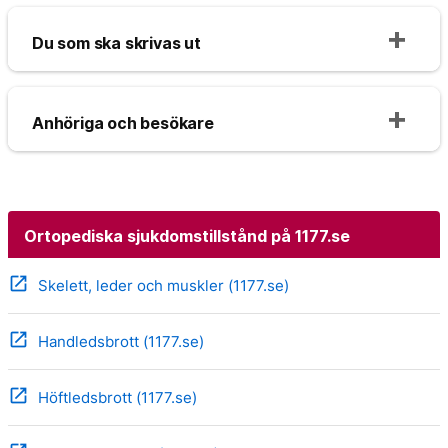
Du som ska skrivas ut
Anhöriga och besökare
Ortopediska sjukdomstillstånd på 1177.se
open_in_new
Skelett, leder och muskler (1177.se)
open_in_new
Handledsbrott (1177.se)
open_in_new
Höftledsbrott (1177.se)