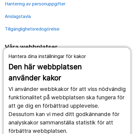
Hantering av personuppgifter
Anslagstavla
Tillgänglighetsredogörelse
Våra webbplatser
Hantera dina inställningar för kakor
1177.se
Den här webbplatsen
Länstrafiken
använder kakor
Vårdgivare
Vi använder webbkakor för att viss nödvändig
Utveckling
funktionalitet på webbplatsen ska fungera för
att ge dig en förbättrad upplevelse.
Dessutom kan vi med ditt godkännande för
Följ oss
analyskakor sammanställa statistik för att
Facebook
förbättra webbplatsen.