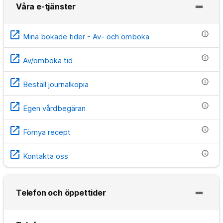
Våra e-tjänster
open_in_new
info
Mina bokade tider - Av- och omboka
open_in_new
info
Av/omboka tid
open_in_new
info
Beställ journalkopia
open_in_new
info
Egen vårdbegäran
open_in_new
info
Förnya recept
open_in_new
info
Kontakta oss
Telefon och öppettider