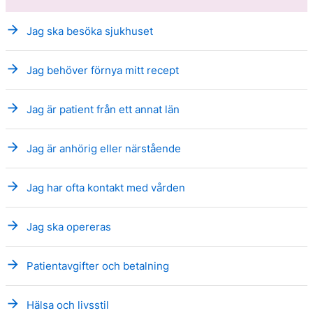
arrow_forward
Jag ska besöka sjukhuset
arrow_forward
Jag behöver förnya mitt recept
arrow_forward
Jag är patient från ett annat län
arrow_forward
Jag är anhörig eller närstående
arrow_forward
Jag har ofta kontakt med vården
arrow_forward
Jag ska opereras
arrow_forward
Patientavgifter och betalning
arrow_forward
Hälsa och livsstil