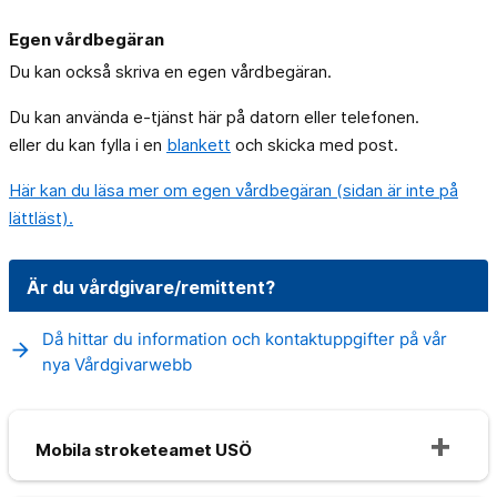
Egen vårdbegäran
Du kan också skriva en egen vårdbegäran.
Du kan använda e-tjänst här på datorn eller telefonen.
eller du kan fylla i en
blankett
och skicka med post.
Här kan du läsa mer om egen vårdbegäran (sidan är inte på
lättläst).
Är du vårdgivare/remittent?
Då hittar du information och kontaktuppgifter på vår
arrow_forward
nya Vårdgivarwebb
Mobila stroketeamet USÖ