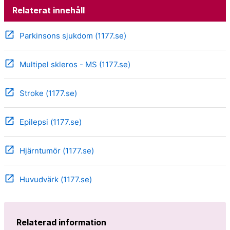
Relaterat innehåll
open_in_new
Parkinsons sjukdom (1177.se)
open_in_new
Multipel skleros - MS (1177.se)
open_in_new
Stroke (1177.se)
open_in_new
Epilepsi (1177.se)
open_in_new
Hjärntumör (1177.se)
open_in_new
Huvudvärk (1177.se)
Relaterad information