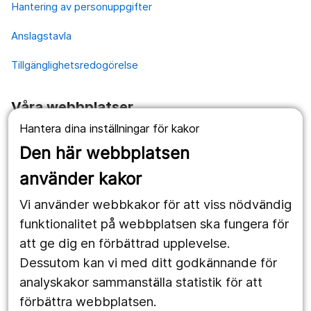
Hantering av personuppgifter
Anslagstavla
Tillgänglighetsredogörelse
Våra webbplatser
Hantera dina inställningar för kakor
1177.se
Den här webbplatsen
Länstrafiken
använder kakor
Vårdgivare
Vi använder webbkakor för att viss nödvändig
Utveckling
funktionalitet på webbplatsen ska fungera för
att ge dig en förbättrad upplevelse.
Dessutom kan vi med ditt godkännande för
Följ oss
analyskakor sammanställa statistik för att
Facebook
förbättra webbplatsen.