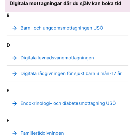
Digitala mottagningar där du själv kan boka tid
B
arrow_forward
Barn- och ungdomsmottagningen USÖ
D
arrow_forward
Digitala levnadsvanemottagningen
arrow_forward
Digitala rådgivningen för sjukt barn 6 mån-17 år
E
arrow_forward
Endokrinologi- och diabetesmottagning USÖ
F
arrow_forward
Familjerådgivningen