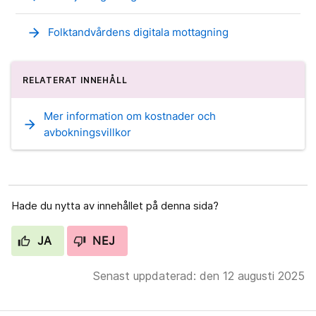
arrow_forward
Folktandvårdens digitala mottagning
RELATERAT INNEHÅLL
Mer information om kostnader och
arrow_forward
avbokningsvillkor
Hade du nytta av innehållet på denna sida?
JA
NEJ
Senast uppdaterad: den 12 augusti 2025