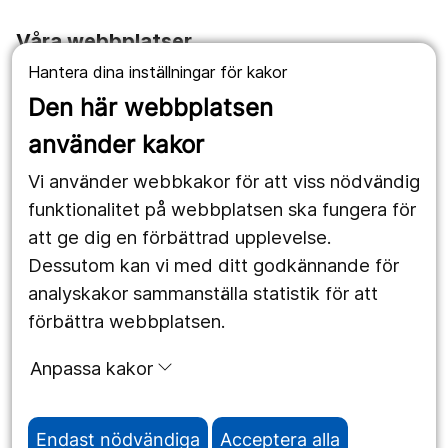
Våra webbplatser
Hantera dina inställningar för kakor
1177.se
Den här webbplatsen
Länstrafiken
använder kakor
Vårdgivare
Vi använder webbkakor för att viss nödvändig
Utveckling
funktionalitet på webbplatsen ska fungera för
att ge dig en förbättrad upplevelse.
Dessutom kan vi med ditt godkännande för
Följ oss
analyskakor sammanställa statistik för att
Facebook
förbättra webbplatsen.
Instagram
portrait
Anpassa kakor
LinkedIn
work_outline
Endast nödvändiga
Acceptera alla