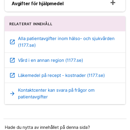
Avgifter för hjälpmedel
RELATERAT INNEHÅLL
Alla patientavgifter inom hälso- och sjukvården
open_in_new
(1177.se)
open_in_new
Vård i en annan region (1177.se)
open_in_new
Läkemedel på recept - kostnader (1177.se)
Kontaktcenter kan svara på frågor om
arrow_forward
patientavgifter
Hade du nytta av innehållet på denna sida?