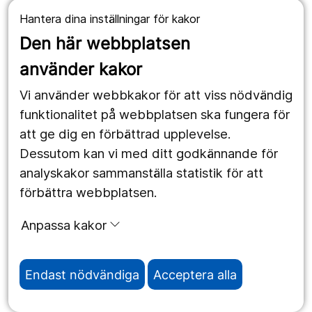
Hantera dina inställningar för kakor
1177.se
Den här webbplatsen
Länstrafiken
använder kakor
Vårdgivare
Vi använder webbkakor för att viss nödvändig
Utveckling
funktionalitet på webbplatsen ska fungera för
att ge dig en förbättrad upplevelse.
Dessutom kan vi med ditt godkännande för
Följ oss
analyskakor sammanställa statistik för att
Facebook
förbättra webbplatsen.
Instagram
portrait
Anpassa kakor
LinkedIn
work_outline
Endast nödvändiga
Acceptera alla