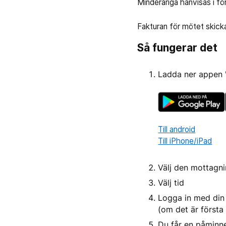
Minderåriga hänvisas i fö
Fakturan för mötet skicka
Så fungerar det
Ladda ner appen "D
Till android
Till iPhone/iPad
Välj den mottagni
Välj tid
Logga in med din 
(om det är första 
Du får en påminne