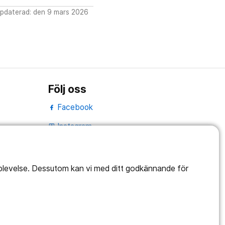
pdaterad: den 9 mars 2026
Följ oss
Facebook
Instagram
portrait
LinkedIn
work_outline
pplevelse. Dessutom kan vi med ditt godkännande för