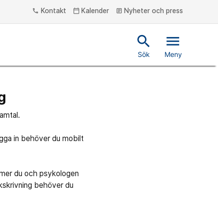
Kontakt
Kalender
Nyheter och press
phone
calendar_today
article
search
menu
Sök
Meny
g
amtal.
logga in behöver du mobilt
mmer du och psykologen
jukskrivning behöver du