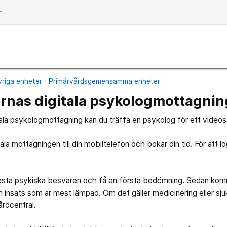
dd
riga enheter
Primärvårdsgemensamma enheter
rnas digitala psykologmottagnin
tala psykologmottagning kan du träffa en psykolog för ett videos
ala mottagningen till din mobiltelefon och bokar din tid. För att 
flesta psykiska besvären och få en första bedömning. Sedan ko
ken insats som är mest lämpad. Om det gäller medicinering eller s
vårdcentral.