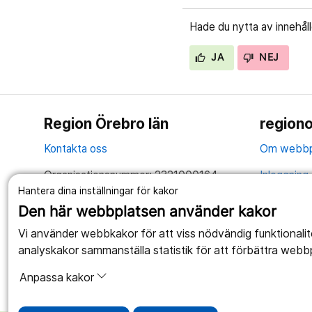
Hade du nytta av innehål
JA
NEJ
Region Örebro län
regiono
Kontakta oss
Om webbp
Organisationsnummer: 2321000164
Inloggning 
Hantera dina inställningar för kakor
Tillsammans skapar vi ett bättre liv
Hantering 
Den här webbplatsen använder kakor
Anslagstav
Vi använder webbkakor för att viss nödvändig funktionali
analyskakor sammanställa statistik för att förbättra webb
Tillgängli
Anpassa kakor