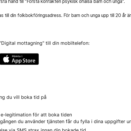
rsta hand till "Första kontakten psykisk ohälsa barn och unga".
s till din folkbokföringsadress. För barn och unga upp till 20 år ä
igital mottagning" till din mobiltelefon:
ng du vill boka tid på
e-legitimation för att boka tiden
gången du använder tjänsten får du fylla i dina uppgifter un
lse via SMS strax innan din bokade tid