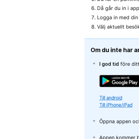
Då går du in i ap
Logga in med din 
Välj aktuellt besö
Om du inte har a
I god tid
före dit
Till android
Till iPhone/iPad
Öppna appen och 
Appen kommer be 