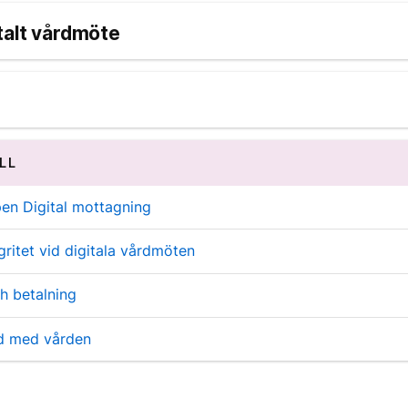
talt vårdmöte
LL
en Digital mottagning
gritet vid digitala vårdmöten
ch betalning
jd med vården