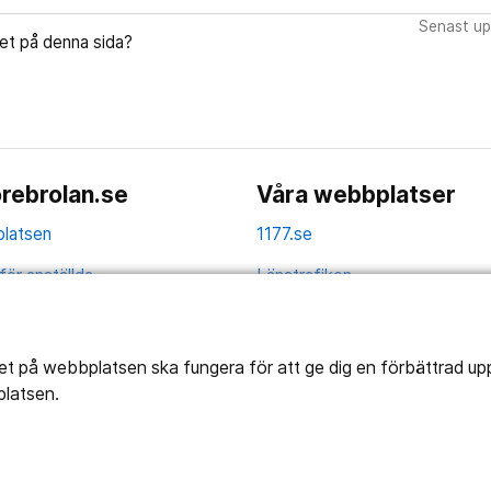
Senast up
let på denna sida?
rebrolan.se
Våra webbplatser
latsen
1177.se
för anställda
Länstrafiken
av personuppgifter
Vårdgivare
la
Utveckling
tet på webbplatsen ska fungera för att ge dig en förbättrad u
platsen.
ghetsredogörelse