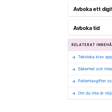
Avboka ett digi
Avboka tid
RELATERAT INNEHÅ
Tekniska krav app
arrow_forward
Säkerhet och inte
arrow_forward
Patientavgifter o
arrow_forward
Om du inte är nö
arrow_forward