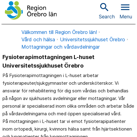
search
menu
Search
Menu
Välkommen till Region Örebro län!
Vård och hälsa
Universitetssjukhuset Örebro
Mottagningar och vårdavdelningar
Fysioterapimottagningen L-huset
Universitetssjukhuset Örebro
På Fysioterapimottagningen i L-huset arbetar
fysioterapeuter/sjukgymnaster och undersköterskor. Vi
ansvarar för rehabilitering för dig som vårdas och behandlas
på någon av sjukhusets avdelningar eller mottagningar. Vår
personal är specialiserad inom olika områden och arbetar både
på vårdavdelningarna och med öppen specialiserad vård.
På mottagningen i L-huset tar vi emot fysioterapipatienter
inom ortopedi, kirurgi, kvinnors hälsa samt från hjärtsektionen
och lungpatienter från lungmottagningen.