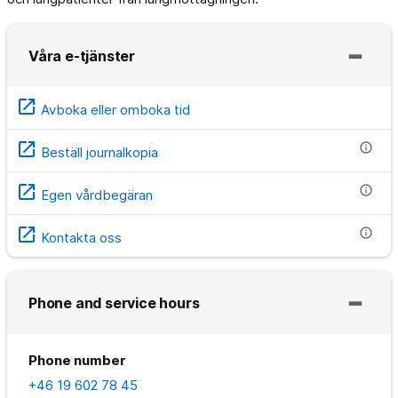
Våra e-tjänster
open_in_new
Avboka eller omboka tid
open_in_new
info
Beställ journalkopia
open_in_new
info
Egen vårdbegäran
open_in_new
info
Kontakta oss
Phone and service hours
Phone number
+46 19 602 78 45