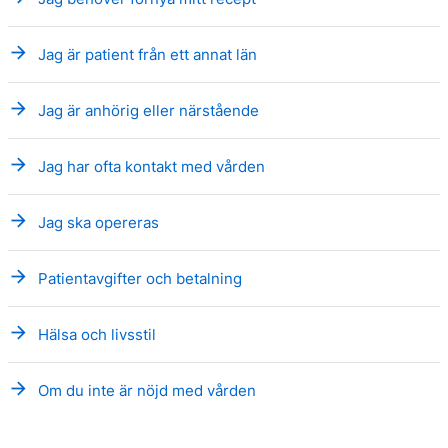
arrow_forward
Jag är patient från ett annat län
arrow_forward
Jag är anhörig eller närstående
arrow_forward
Jag har ofta kontakt med vården
arrow_forward
Jag ska opereras
arrow_forward
Patientavgifter och betalning
arrow_forward
Hälsa och livsstil
arrow_forward
Om du inte är nöjd med vården