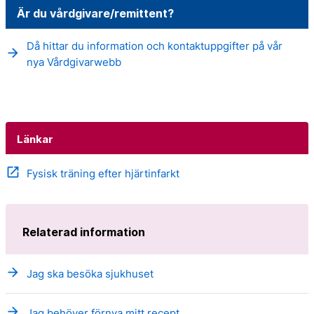
Är du vårdgivare/remittent?
Då hittar du information och kontaktuppgifter på vår
arrow_forward
nya Vårdgivarwebb
Länkar
open_in_new
Fysisk träning efter hjärtinfarkt
Relaterad information
arrow_forward
Jag ska besöka sjukhuset
arrow_forward
Jag behöver förnya mitt recept