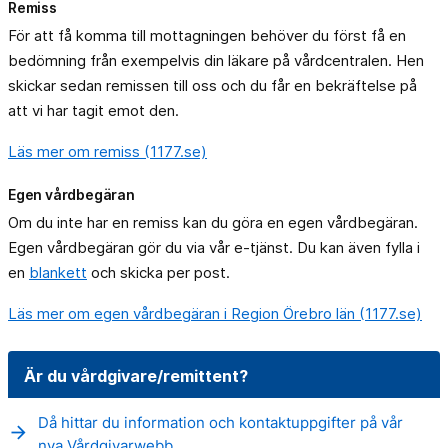
Remiss
För att få komma till mottagningen behöver du först få en
bedömning från exempelvis din läkare på vårdcentralen. Hen
skickar sedan remissen till oss och du får en bekräftelse på
att vi har tagit emot den.
Läs mer om remiss (1177.se)
Egen vårdbegäran
Om du inte har en remiss kan du göra en egen vårdbegäran.
Egen vårdbegäran gör du via vår e-tjänst. Du kan även fylla i
en
blankett
och skicka per post.
Läs mer om egen vårdbegäran i Region Örebro län (1177.se)
Är du vårdgivare/remittent?
Då hittar du information och kontaktuppgifter på vår
arrow_forward
nya Vårdgivarwebb