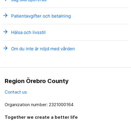
arrow_forward
Patientavgifter och betalning
arrow_forward
Hälsa och livsstil
arrow_forward
Om du inte är nöjd med vården
Region Örebro County
Contact us
Organization number: 2321000164
Together we create a better life