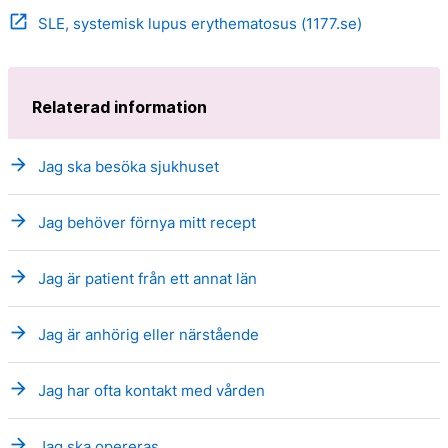
open_in_new
SLE, systemisk lupus erythematosus (1177.se)
Relaterad information
arrow_forward
Jag ska besöka sjukhuset
arrow_forward
Jag behöver förnya mitt recept
arrow_forward
Jag är patient från ett annat län
arrow_forward
Jag är anhörig eller närstående
arrow_forward
Jag har ofta kontakt med vården
arrow_forward
Jag ska opereras