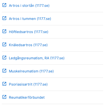
open_in_new
Artros i stortån (1177.se)
open_in_new
Artros i tummen (1177.se)
open_in_new
Höftledsartros (1177.se)
open_in_new
Knäledsartros (1177.se)
open_in_new
Ledgångsreumatism, RA (1177.se)
open_in_new
Muskelreumatism (1177.se)
open_in_new
Psoriasisartrit (1177.se)
open_in_new
Reumatikerförbundet