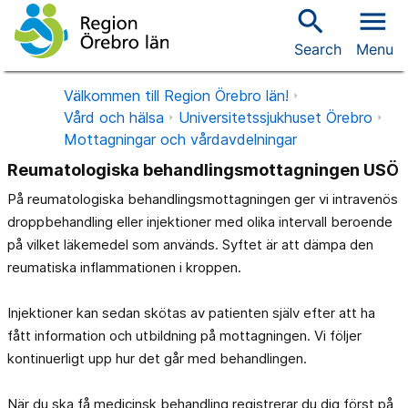
search
menu
Search
Menu
Välkommen till Region Örebro län!
Vård och hälsa
Universitetssjukhuset Örebro
Mottagningar och vårdavdelningar
Reumatologiska behandlingsmottagningen USÖ
På reumatologiska behandlingsmottagningen ger vi intravenös
droppbehandling eller injektioner med olika intervall beroende
på vilket läkemedel som används. Syftet är att dämpa den
reumatiska inflammationen i kroppen.
Injektioner kan sedan skötas av patienten själv efter att ha
fått information och utbildning på mottagningen. Vi följer
kontinuerligt upp hur det går med behandlingen.
När du ska få medicinsk behandling registrerar du dig först på