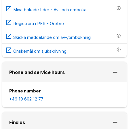
open_in_new
info
Mina bokade tider - Av- och omboka
open_in_new
Registrera i PER - Örebro
open_in_new
info
Skicka meddelande om av-/ombokning
open_in_new
info
Önskemål om sjukskrivning
Phone and service hours
Phone number
+46 19 602 12 77
Find us