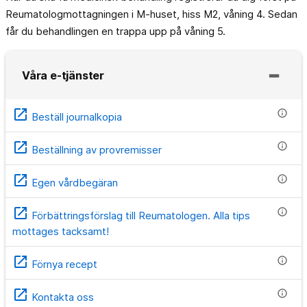
Reumatologmottagningen i M-huset, hiss M2, våning 4. Sedan
får du behandlingen en trappa upp på våning 5.
Våra e-tjänster
open_in_new
info
Beställ journalkopia
open_in_new
info
Beställning av provremisser
open_in_new
info
Egen vårdbegäran
open_in_new
info
Förbättringsförslag till Reumatologen. Alla tips
mottages tacksamt!
open_in_new
info
Förnya recept
open_in_new
info
Kontakta oss