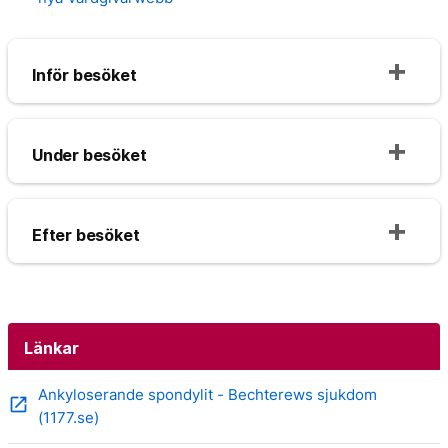
Inför besöket
Under besöket
Efter besöket
Länkar
Ankyloserande spondylit - Bechterews sjukdom
open_in_new
(1177.se)