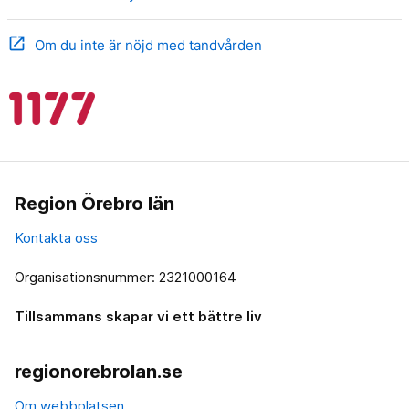
open_in_new
Om du inte är nöjd med tandvården
Region Örebro län
Kontakta oss
Organisationsnummer: 2321000164
Tillsammans skapar vi ett bättre liv
regionorebrolan.se
Om webbplatsen