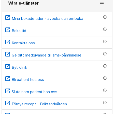
Våra e-tjänster
open_in_new
info
Mina bokade tider - avboka och omboka
open_in_new
info
Boka tid
open_in_new
info
Kontakta oss
open_in_new
info
Ge ditt medgivande till sms-påminnelse
open_in_new
info
Byt klinik
open_in_new
info
Bli patient hos oss
open_in_new
info
Sluta som patient hos oss
open_in_new
info
Förnya recept - Folktandvården