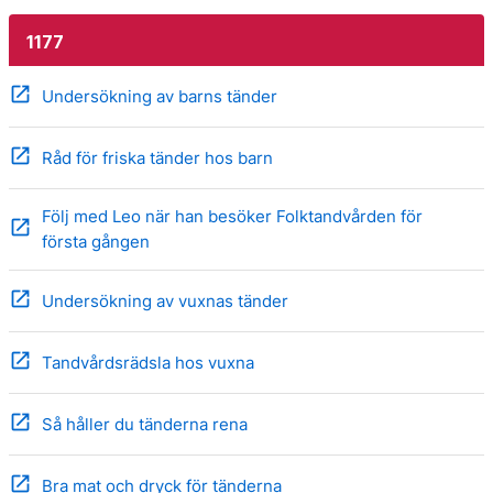
1177
open_in_new
Undersökning av barns tänder
open_in_new
Råd för friska tänder hos barn
Följ med Leo när han besöker Folktandvården för
open_in_new
första gången
open_in_new
Undersökning av vuxnas tänder
open_in_new
Tandvårdsrädsla hos vuxna
open_in_new
Så håller du tänderna rena
open_in_new
Bra mat och dryck för tänderna