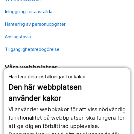
Inloggning för anställda
Hantering av personuppgifter
Anslagstavla
Tillgänglighetsredogörelse
Våra webbplatser
Hantera dina inställningar för kakor
1177.se
Den här webbplatsen
Länstrafiken
använder kakor
Vårdgivare
Vi använder webbkakor för att viss nödvändig
Utveckling
funktionalitet på webbplatsen ska fungera för
att ge dig en förbättrad upplevelse.