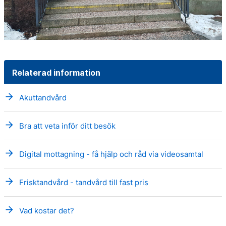
Relaterad information
arrow_forward
Akuttandvård
arrow_forward
Bra att veta inför ditt besök
arrow_forward
Digital mottagning - få hjälp och råd via videosamtal
arrow_forward
Frisktandvård - tandvård till fast pris
arrow_forward
Vad kostar det?