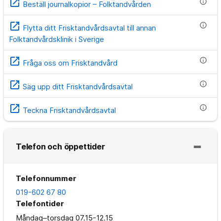
open_in_new
info
Beställ journalkopior – Folktandvården
open_in_new
info
Flytta ditt Frisktandvårdsavtal till annan
Folktandvårdsklinik i Sverige
open_in_new
info
Fråga oss om Frisktandvård
open_in_new
info
Säg upp ditt Frisktandvårdsavtal
open_in_new
info
Teckna Frisktandvårdsavtal
Telefon och öppettider
Telefonnummer
019-602 67 80
Telefontider
Måndag–torsdag
07.15-12.15