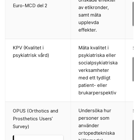
Euro-MCD del 2
av etikronder,
samt mäta
upplevda
effekter.
KPV (Kvalitet i
Mäta kvalitet i
Sve
psykiatrisk vård)
psykiatriska eller
socialpsykiatriska
verksamheter
med ett tydligt
patient- eller
brukarperspektiv
Undersöka hur
OPUS (Orthotics and
Sve
personer som
Prosthetics Users’
använder
Survey)
ortopedtekniska