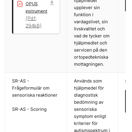
hjälpmedel
download
OPUS
upplever sin
instrument
funktion i
(Pdf,
vardagslivet, sin
294kB)
livskvalitet och
vad de tycker om
hjälpmedlet och
servicen på den
ortopedtekniska
mottagningen.
SR-AS -
Används som
Sve
Frågeformulär om
hjälpmedel för
sensoriska reaktioner
diagnostisk
bedömning av
SR-AS - Scoring
sensoriska
symptom enligt
kriterier för
autismspektrum i