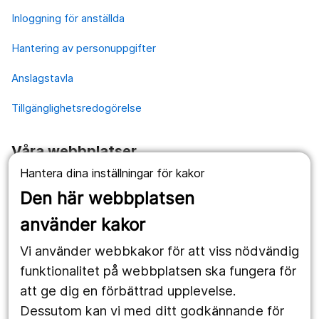
Inloggning för anställda
Hantering av personuppgifter
Anslagstavla
Tillgänglighetsredogörelse
Våra webbplatser
Hantera dina inställningar för kakor
1177.se
Den här webbplatsen
Länstrafiken
använder kakor
Vårdgivare
Vi använder webbkakor för att viss nödvändig
Utveckling
funktionalitet på webbplatsen ska fungera för
att ge dig en förbättrad upplevelse.
Dessutom kan vi med ditt godkännande för
Följ oss