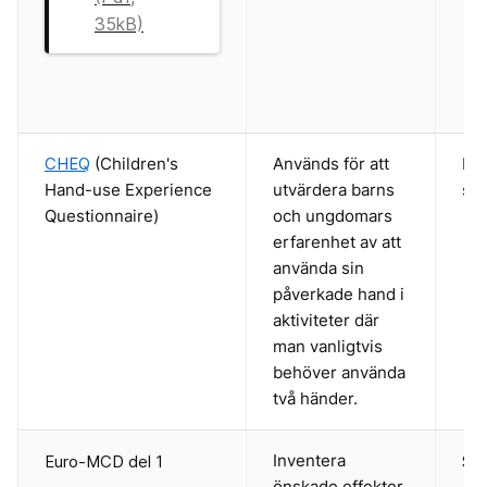
35kB)
CHEQ
(Children's
Används för att
Fin
Hand-use Experience
utvärdera barns
spr
Questionnaire)
och ungdomars
erfarenhet av att
använda sin
påverkade hand i
aktiviteter där
man vanligtvis
behöver använda
två händer.
Inventera
Euro-MCD del 1
Sve
önskade effekter