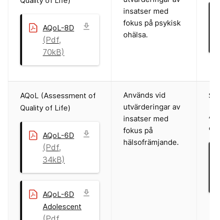
Quality of Life)
insatser med
fokus på psykisk
download
AQoL-8D
ohälsa.
(Pdf,
70kB)
Används vid
AQoL (Assessment of
Sve
utvärderingar av
Quality of Life)
Ado
insatser med
del
fokus på
download
AQoL-6D
hälsofrämjande.
(Pdf,
34kB)
download
AQoL-6D
Adolescent
(Pdf,