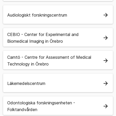
arrow_forward
Audiologiskt forskningscentrum
CEBIO - Center for Experimental and
arrow_forward
Biomedical Imaging in Örebro
Camtö - Centre for Assessment of Medical
arrow_forward
Technology in Örebro
arrow_forward
Läkemedelscentrum
Odontologiska forskningsenheten -
arrow_forward
Folktandvården