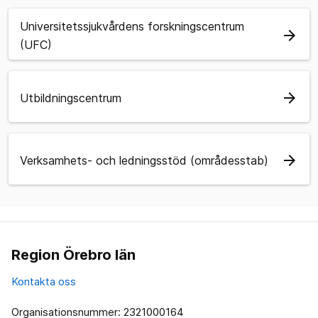
Universitetssjukvårdens forskningscentrum
arrow_forward
(UFC)
arrow_forward
Utbildningscentrum
arrow_forward
Verksamhets- och ledningsstöd (områdesstab)
Region Örebro län
Kontakta oss
Organisationsnummer: 2321000164