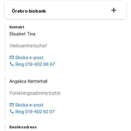
Örebro biobank
Kontakt
Elisabet Tina
Verksamhetschef
Skicka e-post
email
Ring 019-602 66 67
phone
Angelica Netterhall
Forskningsadministratör
Skicka e-post
email
Ring 019-602 62 07
phone
Besöksadress