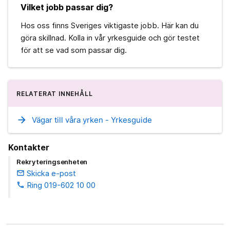
Vilket jobb passar dig?
Hos oss finns Sveriges viktigaste jobb. Här kan du
göra skillnad. Kolla in vår yrkesguide och gör testet
för att se vad som passar dig.
RELATERAT INNEHÅLL
arrow_forward
Vägar till våra yrken - Yrkesguide
Kontakter
Rekryteringsenheten
Skicka e-post
email
Ring 019-602 10 00
phone