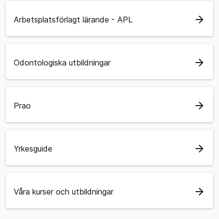
arrow_forward
Arbetsplatsförlagt lärande - APL
arrow_forward
Odontologiska utbildningar
arrow_forward
Prao
arrow_forward
Yrkesguide
arrow_forward
Våra kurser och utbildningar