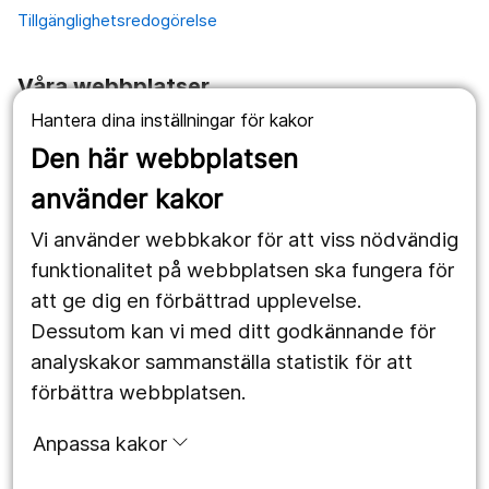
Tillgänglighetsredogörelse
Våra webbplatser
Hantera dina inställningar för kakor
1177.se
Den här webbplatsen
Länstrafiken
använder kakor
Vårdgivare
Vi använder webbkakor för att viss nödvändig
Utveckling
funktionalitet på webbplatsen ska fungera för
att ge dig en förbättrad upplevelse.
Dessutom kan vi med ditt godkännande för
Följ oss
analyskakor sammanställa statistik för att
Facebook
förbättra webbplatsen.
Instagram
portrait
Anpassa kakor
LinkedIn
work_outline