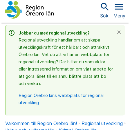
search
menu
Sök
Meny
info_outline
close
Jobbar du med regional utveckling?
Regional utveckling handlar om att skapa
utvecklingskraft för ett hållbart och attraktivt
Örebro län. Vet du att vi har en webbplats för
regional utveckling? Där hittar du som aktör
eller intresserad information om vårt arbete för
att göra länet till en ännu bättre plats att bo
och verka i.
Region Örebro läns webbplats för regional
utveckling
Välkommen till Region Örebro län!
Regional utveckling