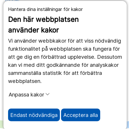
Hantera dina inställningar för kakor
Länstrafiken
Den här webbplatsen
Vårdgivare
använder kakor
Utveckling
Vi använder webbkakor för att viss nödvändig
funktionalitet på webbplatsen ska fungera för
Följ oss
att ge dig en förbättrad upplevelse. Dessutom
kan vi med ditt godkännande för analyskakor
Facebook
sammanställa statistik för att förbättra
Instagram
portrait
webbplatsen.
LinkedIn
work_outline
Anpassa kakor
Endast nödvändiga
Acceptera alla