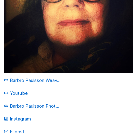
Barbro Paulsson Weav...
link
Youtube
link
Barbro Paulsson Phot...
link
Instagram
portrait
E-post
mail