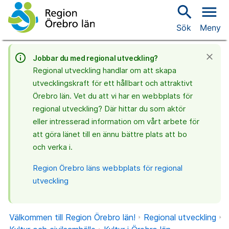
search
menu
Sök
Meny
info_outline
close
Jobbar du med regional utveckling?
Regional utveckling handlar om att skapa
utvecklingskraft för ett hållbart och attraktivt
Örebro län. Vet du att vi har en webbplats för
regional utveckling? Där hittar du som aktör
eller intresserad information om vårt arbete för
att göra länet till en ännu bättre plats att bo
och verka i.
Region Örebro läns webbplats för regional
utveckling
Välkommen till Region Örebro län!
Regional utveckling