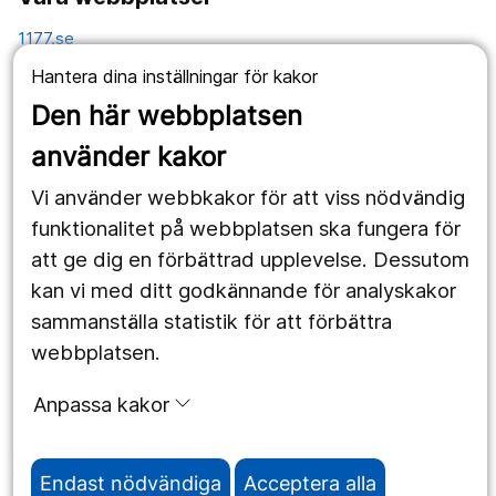
1177.se
Hantera dina inställningar för kakor
Länstrafiken
Den här webbplatsen
Vårdgivare
använder kakor
Utveckling
Vi använder webbkakor för att viss nödvändig
funktionalitet på webbplatsen ska fungera för
Följ oss
att ge dig en förbättrad upplevelse. Dessutom
kan vi med ditt godkännande för analyskakor
Facebook
sammanställa statistik för att förbättra
Instagram
portrait
webbplatsen.
LinkedIn
work_outline
Anpassa kakor
Endast nödvändiga
Acceptera alla