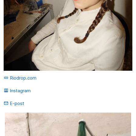
Riodrop.com
link
Instagram
portrait
E-post
mail