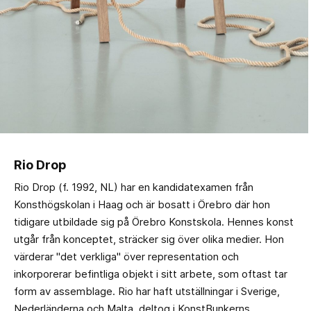
Rio Drop
Rio Drop (f. 1992, NL) har en kandidatexamen från
Konsthögskolan i Haag och är bosatt i Örebro där hon
tidigare utbildade sig på Örebro Konstskola. Hennes konst
utgår från konceptet, sträcker sig över olika medier. Hon
värderar "det verkliga" över representation och
inkorporerar befintliga objekt i sitt arbete, som oftast tar
form av assemblage. Rio har haft utställningar i Sverige,
Nederländerna och Malta, deltog i KonstBunkerns