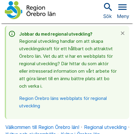
search
menu
Sök
Meny
info_outline
close
Jobbar du med regional utveckling?
Regional utveckling handlar om att skapa
utvecklingskraft för ett hållbart och attraktivt
Örebro län. Vet du att vi har en webbplats för
regional utveckling? Där hittar du som aktör
eller intresserad information om vårt arbete för
att göra länet till en ännu bättre plats att bo
och verka i.
Region Örebro läns webbplats för regional
utveckling
Välkommen till Region Örebro län!
Regional utveckling