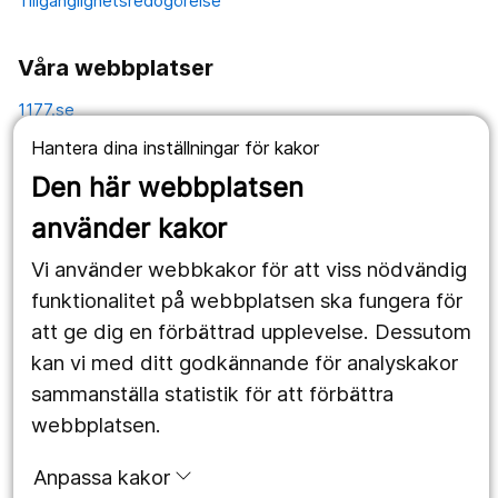
Tillgänglighetsredogörelse
Våra webbplatser
1177.se
Hantera dina inställningar för kakor
Länstrafiken
Den här webbplatsen
Vårdgivare
använder kakor
Utveckling
Vi använder webbkakor för att viss nödvändig
funktionalitet på webbplatsen ska fungera för
Följ oss
att ge dig en förbättrad upplevelse. Dessutom
kan vi med ditt godkännande för analyskakor
Facebook
sammanställa statistik för att förbättra
Instagram
portrait
webbplatsen.
LinkedIn
work_outline
Anpassa kakor