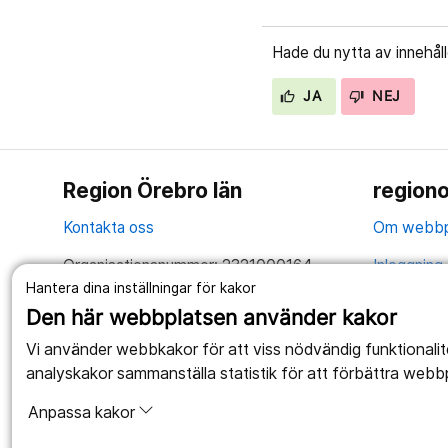
Hade du nytta av innehål
JA
NEJ
Region Örebro län
regiono
Kontakta oss
Om webbp
Organisationsnummer: 2321000164
Inloggning 
Hantera dina inställningar för kakor
Tillsammans skapar vi ett bättre liv
Hantering 
Den här webbplatsen använder kakor
Anslagstav
Vi använder webbkakor för att viss nödvändig funktionali
analyskakor sammanställa statistik för att förbättra webb
Tillgängli
Anpassa kakor