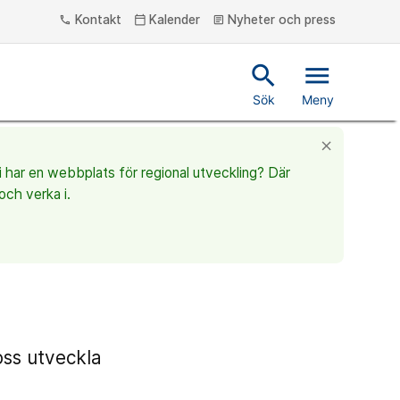
Kontakt
Kalender
Nyheter och press
phone
calendar_today
article
search
menu
Sök
Meny
close
vi har en webbplats för regional utveckling? Där
och verka i.
 oss utveckla