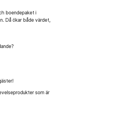
och boendepaket i
en. Då ökar både värdet,
udande?
gäster!
evelseprodukter som är