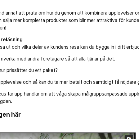
d annat att prata om hur du genom att kombinera upplevelser 
sälja mer kompletta produkter som blir mer attraktiva för kund
ten!
öreläsning
sa ut och vilka delar av kundens resa kan du bygga in i ditt erbj
amverka med andra företagare så att alla tjänar på det.
hur prissätter du ett paket?
upplevelse och så kan du ta mer betalt och samtidigt få nöjdare 
us tar upp handlar om att våga skapa målgruppsanpassade uppl
ngden.
ngen här