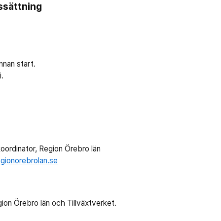
ssättning
innan start.
.
oordinator, Region Örebro län
gionorebrolan.se
gion Örebro län och Tillväxtverket.