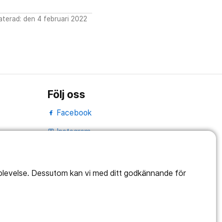
terad: den 4 februari 2022
Följ oss
Facebook
Instagram
portrait
LinkedIn
work_outline
pplevelse. Dessutom kan vi med ditt godkännande för