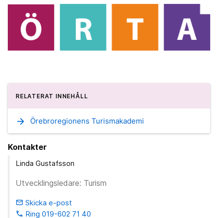
RELATERAT INNEHÅLL
arrow_forward
Örebroregionens Turismakademi
Kontakter
Linda Gustafsson
Utvecklingsledare: Turism
Skicka e-post
email
Ring 019-602 71 40
phone