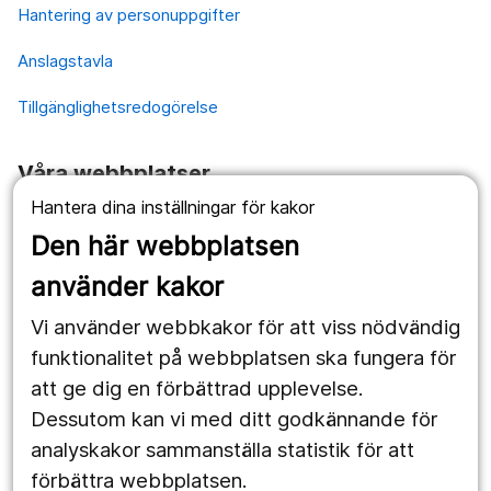
Hantering av personuppgifter
Anslagstavla
Tillgänglighetsredogörelse
Våra webbplatser
Hantera dina inställningar för kakor
1177.se
Den här webbplatsen
Länstrafiken
använder kakor
Vårdgivare
Vi använder webbkakor för att viss nödvändig
Utveckling
funktionalitet på webbplatsen ska fungera för
att ge dig en förbättrad upplevelse.
Dessutom kan vi med ditt godkännande för
Följ oss
analyskakor sammanställa statistik för att
Facebook
förbättra webbplatsen.