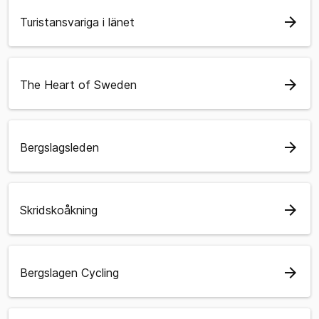
arrow_forward
Turistansvariga i länet
arrow_forward
The Heart of Sweden
arrow_forward
Bergslagsleden
arrow_forward
Skridskoåkning
arrow_forward
Bergslagen Cycling