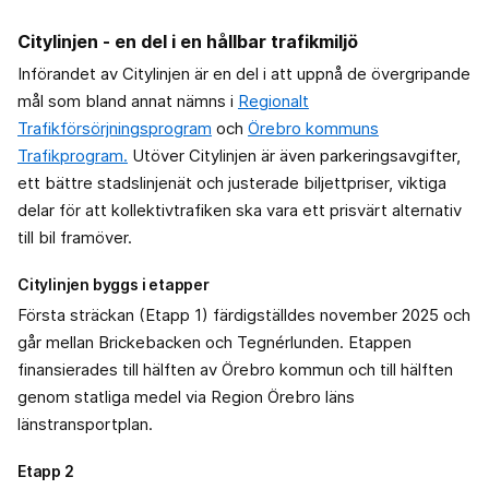
Citylinjen - en del i en hållbar trafikmiljö
Införandet av Citylinjen är en del i att uppnå de övergripande
mål som bland annat nämns i
Regionalt
Trafikförsörjningsprogram
och
Örebro kommuns
Trafikprogram.
Utöver Citylinjen är även parkeringsavgifter,
ett bättre stadslinjenät och justerade biljettpriser, viktiga
delar för att kollektivtrafiken ska vara ett prisvärt alternativ
till bil framöver.
Citylinjen byggs i etapper
Första sträckan (Etapp 1) färdigställdes november 2025 och
går mellan Brickebacken och Tegnérlunden. Etappen
finansierades till hälften av Örebro kommun och till hälften
genom statliga medel via Region Örebro läns
länstransportplan.
Etapp 2