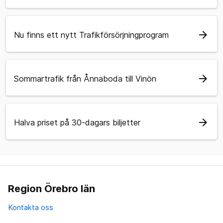
arrow_forward
Nu finns ett nytt Trafikförsörjningprogram
arrow_forward
Sommartrafik från Ånnaboda till Vinön
arrow_forward
Halva priset på 30-dagars biljetter
Region Örebro län
Kontakta oss