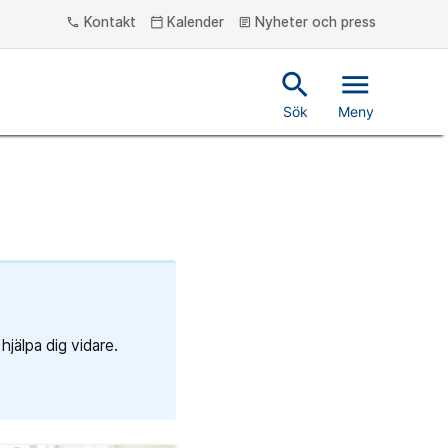
Kontakt
Kalender
Nyheter och press
phone
calendar_today
article
search
menu
Sök
Meny
hjälpa dig vidare.