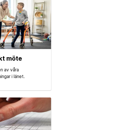
kt möte
n av våra
ngar i länet.