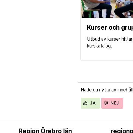
Kurser och gru
Utbud av kurser hittar 
kurskatalog.
Hade du nytta av innehål
JA
NEJ
Region Örebro län
regiono