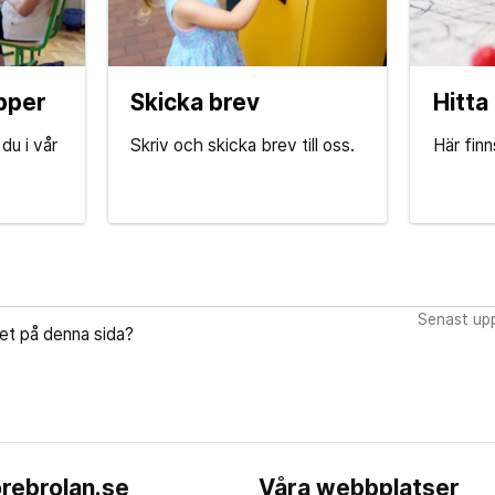
pper
Skicka brev
Hitta
du i vår
Skriv och skicka brev till oss.
Här finn
Senast upp
let på denna sida?
rebrolan.se
Våra webbplatser