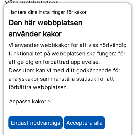
Våra webbplatser
Hantera dina inställningar för kakor
1177.se
Den här webbplatsen
Länstrafiken
använder kakor
Vårdgivare
Vi använder webbkakor för att viss nödvändig
Utveckling
funktionalitet på webbplatsen ska fungera för
att ge dig en förbättrad upplevelse.
Dessutom kan vi med ditt godkännande för
Följ oss
analyskakor sammanställa statistik för att
Facebook
förbättra webbplatsen.
Instagram
portrait
Anpassa kakor
LinkedIn
work_outline
Endast nödvändiga
Acceptera alla