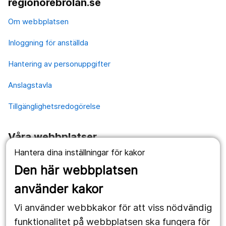
regionorebrolan.se
Om webbplatsen
Inloggning för anställda
Hantering av personuppgifter
Anslagstavla
Tillgänglighetsredogörelse
Våra webbplatser
Hantera dina inställningar för kakor
1177.se
Den här webbplatsen
Länstrafiken
använder kakor
Vårdgivare
Vi använder webbkakor för att viss nödvändig
Utveckling
funktionalitet på webbplatsen ska fungera för