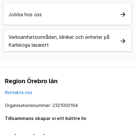
arrow_forward
Jobba hos oss
Verksamhetsområden, kliniker och enheter på
arrow_forward
Karlskoga lasarett
Region Örebro län
Kontakta oss
Organisationsnummer: 2321000164
Tillsammans skapar vi ett bättre liv