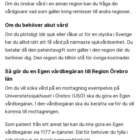
Om du önskar vård i en annan region kan du fråga din
vårdgivare vad som gäller kring remisser till andra regioner.
Om du behöver akut vård
Om du plötsligt blir sjuk eller råkar ut för en olycka i Sverige
har du alltid rätt att få vård på närmaste sjukvårdsenhet. Du
betalar då den patientavgift som gäller i den region där du
befinner dig. Den region du tillhör stå för övriga kostnader.
Så gör du en Egen vårdbegäran till Region Örebro
län
Om du vill söka vård på en mottagning exempelvis på
Universitetssjukhuset i Örebro (USÖ) ska du göra en Egen
vårdbegäran. I den vårdbegäran ska du berätta varför du vill
komma till mottagningen.
Som patient från ett annat län kan du inte göra en Egen
vårdbegäran via 1177 e-tjänster. Därför behöver du fylla i
och skicka in en fysisk pappersblankett.