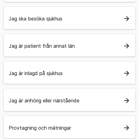
arrow_forward
Jag ska besöka sjukhus
arrow_forward
Jag är patient från annat län
arrow_forward
Jag är inlagd på sjukhus
arrow_forward
Jag är anhörig eller närstående
arrow_forward
Provtagning och mätningar