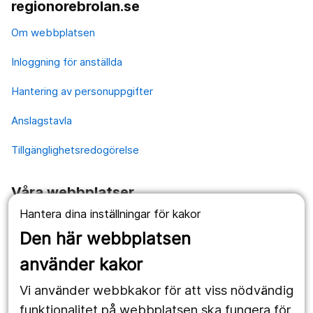
regionorebrolan.se
Om webbplatsen
Inloggning för anställda
Hantering av personuppgifter
Anslagstavla
Tillgänglighetsredogörelse
Våra webbplatser
Hantera dina inställningar för kakor
1177.se
Den här webbplatsen
Länstrafiken
använder kakor
Vårdgivare
Vi använder webbkakor för att viss nödvändig
Utveckling
funktionalitet på webbplatsen ska fungera för