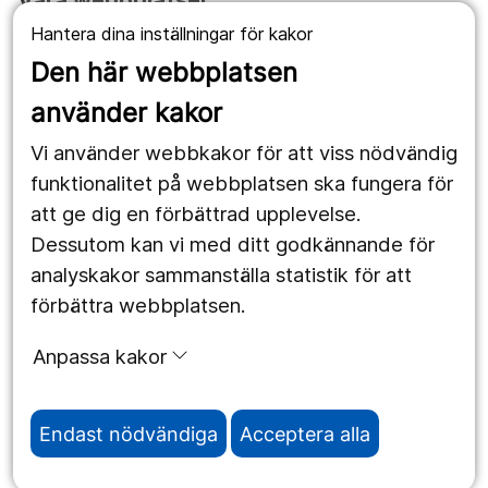
Hantera dina inställningar för kakor
1177.se
Den här webbplatsen
Länstrafiken
använder kakor
Vårdgivare
Vi använder webbkakor för att viss nödvändig
Utveckling
funktionalitet på webbplatsen ska fungera för
att ge dig en förbättrad upplevelse.
Dessutom kan vi med ditt godkännande för
Följ oss
analyskakor sammanställa statistik för att
Facebook
förbättra webbplatsen.
Instagram
portrait
Anpassa kakor
LinkedIn
work_outline
Endast nödvändiga
Acceptera alla