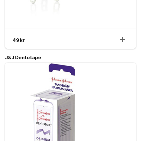
49 kr
J&J Dentotape